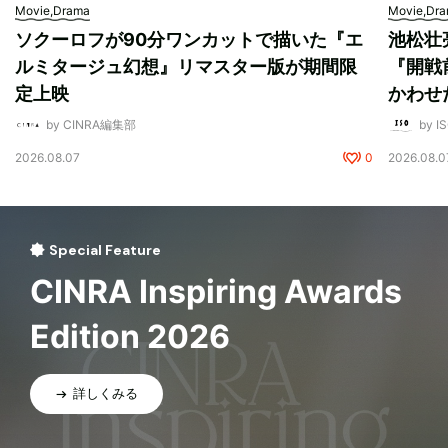
Movie,Drama
Movie,Dr
ソクーロフが90分ワンカットで描いた『エ
池松壮
ルミタージュ幻想』リマスター版が期間限
『開戦
定上映
かわせ
by CINRA編集部
by I
2026.08.07
0
2026.08.0
Special Feature
CINRA Inspiring Awards
Edition 2026
詳しくみる