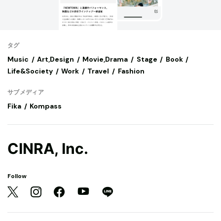
タグ
Music
Art,Design
Movie,Drama
Stage
Book
Life&Society
Work
Travel
Fashion
サブメディア
Fika
Kompass
CINRA, Inc.
Follow