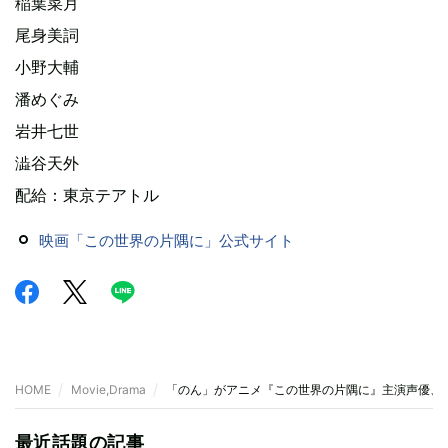
稲葉菜月
尾身美詞
小野大輔
潘めぐみ
岩井七世
澁谷天外
配給：東京テアトル
映画「この世界の片隅に」公式サイト
HOME
Movie,Drama
「のん」がアニメ『この世界の片隅に』主演声優、
最近話題の記事