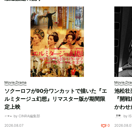
Movie,Drama
Movie,Dr
ソクーロフが90分ワンカットで描いた『エ
池松壮
ルミタージュ幻想』リマスター版が期間限
『開戦
定上映
かわせ
by CINRA編集部
by I
2026.08.07
0
2026.08.0