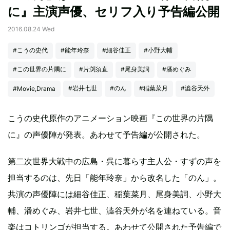
に』主演声優、セリフ入り予告編公開
2016.08.24 Wed
#こうの史代
#能年玲奈
#細谷佳正
#小野大輔
#この世界の片隅に
#片渕須直
#尾身美詞
#潘めぐみ
#岩井七世
#のん
#稲葉菜月
#澁谷天外
#Movie,Drama
こうの史代原作のアニメーション映画『この世界の片隅
に』の声優陣が発表。あわせて予告編が公開された。
第二次世界大戦中の広島・呉に暮らす主人公・すずの声を
担当するのは、先日「能年玲奈」から改名した「のん」。
共演の声優陣には細谷佳正、稲葉菜月、尾身美詞、小野大
輔、潘めぐみ、岩井七世、澁谷天外が名を連ねている。音
楽はコトリンゴが担当する。あわせて公開された予告編で