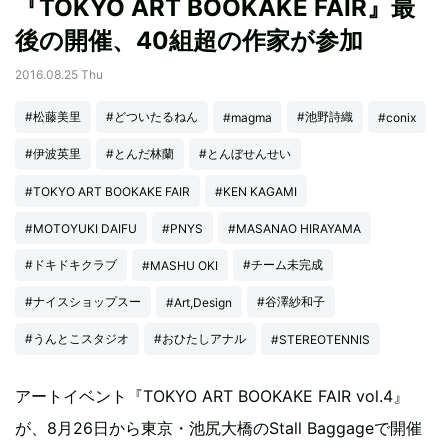
『TOKYO ART BOOKAKE FAIR』最
後の開催、40組超の作家が参加
2016.08.25 Thu
#松藤美里
#どついたるねん
#池野詩織
#magma
#conix
#伊波英里
#とんだ林蘭
#とんぼせんせい
#TOKYO ART BOOKAKE FAIR
#KEN KAGAMI
#MOTOYUKI DAIFU
#PNYS
#MASANAO HIRAYAMA
#ドキドキクラブ
#チーム未完成
#MASHU OKI
#ナイスショップスー
#谷澤紗和子
#Art,Design
#うんとこスタジオ
#おひたしアナル
#STEREOTENNIS
アートイベント『TOKYO ART BOOKAKE FAIR vol.4』
が、8月26日から東京・池尻大橋のStall Baggageで開催