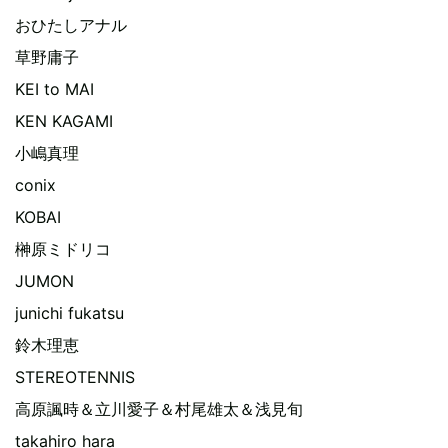
おひたしアナル
草野庸子
KEI to MAI
KEN KAGAMI
小嶋真理
conix
KOBAI
榊原ミドリコ
JUMON
junichi fukatsu
鈴木理恵
STEREOTENNIS
高原諷時＆立川愛子＆村尾雄太＆浅見旬
takahiro hara