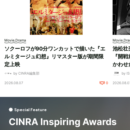
Movie,Drama
Movie,Dr
ソクーロフが90分ワンカットで描いた『エ
池松壮
ルミタージュ幻想』リマスター版が期間限
『開戦
定上映
かわせ
by CINRA編集部
by I
2026.08.07
0
2026.08.0
Special Feature
CINRA Inspiring Awards