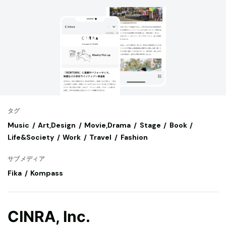
タグ
Music
Art,Design
Movie,Drama
Stage
Book
Life&Society
Work
Travel
Fashion
サブメディア
Fika
Kompass
CINRA, Inc.