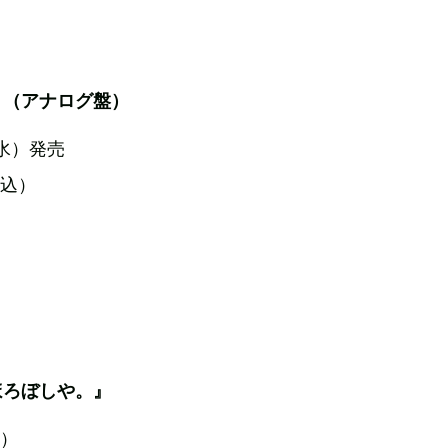
』（アナログ盤）
（水）発売
税込）
ほろぼしや。』
水）