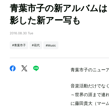
青葉市子の新アルバムは
影した新アー写も
2016.08.30 Tue
#青葉市子
#花代
#Music
青葉市子のニューア
音楽活動だけでな
～世界の涯まで連れ
に藤田貴大（マー