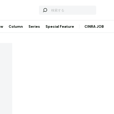
ew
Column
Series
Special Feature
CINRA JOB