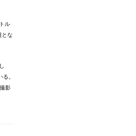
トル
盤とな
し
いる。
が撮影