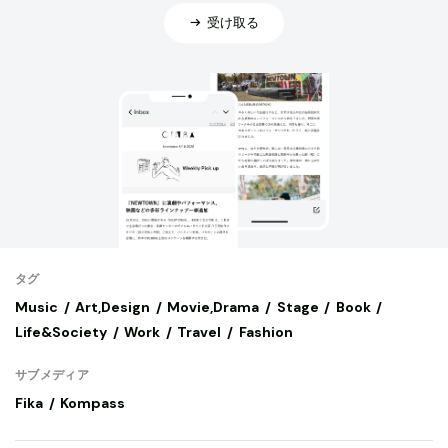
受け取る
タグ
Music
Art,Design
Movie,Drama
Stage
Book
Life&Society
Work
Travel
Fashion
サブメディア
Fika
Kompass