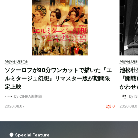
Movie,Drama
Movie,Dr
ソクーロフが90分ワンカットで描いた『エ
池松壮
ルミタージュ幻想』リマスター版が期間限
『開戦
定上映
かわせ
by CINRA編集部
by I
2026.08.07
0
2026.08.0
Special Feature