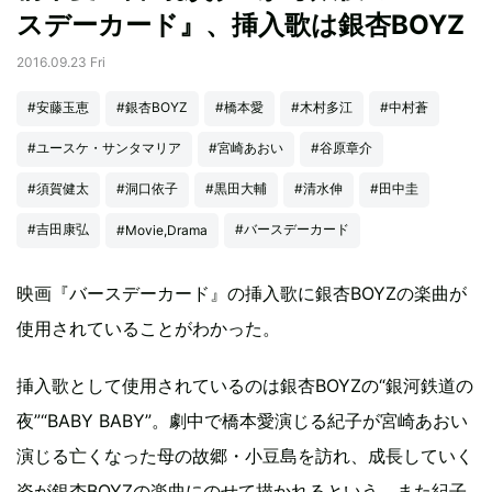
スデーカード』、挿入歌は銀杏BOYZ
2016.09.23 Fri
#安藤玉恵
#銀杏BOYZ
#橋本愛
#木村多江
#中村蒼
#ユースケ・サンタマリア
#宮崎あおい
#谷原章介
#須賀健太
#洞口依子
#黒田大輔
#清水伸
#田中圭
#吉田康弘
#バースデーカード
#Movie,Drama
映画『バースデーカード』の挿入歌に銀杏BOYZの楽曲が
使用されていることがわかった。
挿入歌として使用されているのは銀杏BOYZの“銀河鉄道の
夜”“BABY BABY”。劇中で橋本愛演じる紀子が宮崎あおい
演じる亡くなった母の故郷・小豆島を訪れ、成長していく
姿が銀杏BOYZの楽曲にのせて描かれるという。また紀子