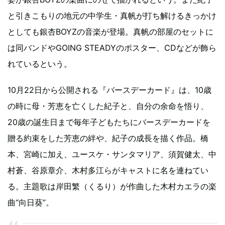
と引きこもりの地元の中学生・真帆が打ち解けるきっかけ
としても銀杏BOYZの音楽が登場。真帆の部屋のセットに
は同バンドやGOING STEADYのポスター、CDなどが飾ら
れているという。
10月22日から公開される『バースデーカード』は、10歳
の時に母・芳恵を亡くした紀子と、自分の余命を悟り、
20歳の誕生日まで毎年子どもたちにバースデーカードを
贈る約束をした芳恵の絆や、紀子の成長を描く作品。橋
本、宮崎に加え、ユースケ・サンタマリア、須賀健太、中
村蒼、谷原章介、木村多江らがキャストに名を連ねてい
る。主題歌は岸田繁（くるり）が作曲した木村カエラの楽
曲“向日葵”。