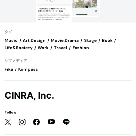
タグ
Music
Art,Design
Movie,Drama
Stage
Book
Life&Society
Work
Travel
Fashion
サブメディア
Fika
Kompass
CINRA, Inc.
Follow