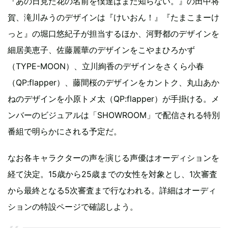
『あの日見た花の名前を僕達はまだ知らない。』の田中将
賀、滝川みうのデザインは『けいおん！』『たまこまーけ
っと』の堀口悠紀子が担当するほか、河野都のデザインを
細居美恵子、佐藤麗華のデザインをこやまひろかず
（TYPE-MOON）、立川絢香のデザインをさくら小春
（QP:flapper）、藤間桜のデザインをカントク、丸山あか
ねのデザインを小原トメ太（QP:flapper）が手掛ける。メ
ンバーのビジュアルは「SHOWROOM」で配信される特別
番組で明らかにされる予定だ。
なお各キャラクターの声を演じる声優はオーディションを
経て決定。15歳から25歳までの女性を対象とし、1次審査
から最終となる5次審査まで行なわれる。詳細はオーディ
ションの特設ページで確認しよう。