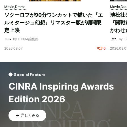
Movie,Drama
Movie,Dr
ソクーロフが90分ワンカットで描いた『エ
池松壮
ルミタージュ幻想』リマスター版が期間限
『開戦
定上映
かわせ
by CINRA編集部
by I
2026.08.07
0
2026.08.0
Special Feature
CINRA Inspiring Awards
Edition 2026
詳しくみる