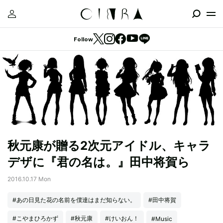
Follow
秋元康が贈る2次元アイドル、キャラ
デザに『君の名は。』田中将賀ら
2016.10.17 Mon
#あの日見た花の名前を僕達はまだ知らない。
#田中将賀
#こやまひろかず
#秋元康
#けいおん！
#Music