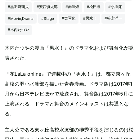
#黒羽麻璃央
#安西慎太郎
#赤澤燈
#松田凌
#小澤廉
#実写化
#男水！
#松永洋一
#Movie,Drama
#Stage
#木内たつや
木内たつやの漫画『男水！』のドラマ化および舞台化が発
表された。
『花LaLa online』で連載中の『男水！』は、都立東ヶ丘
高校の弱小水泳部を描いた青春漫画。ドラマ版は2017年1
月から日本テレビほかで放送され、舞台版は2017年5月に
上演される。ドラマと舞台のメインキャストは共通とな
る。
主人公である東ヶ丘高校水泳部の榊秀平役を演じるのは松