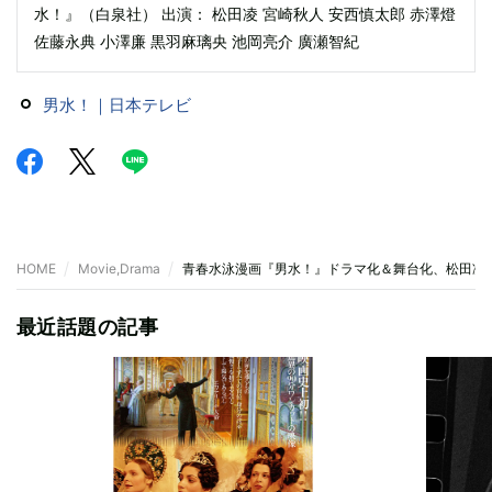
水！』（白泉社） 出演： 松田凌 宮崎秋人 安西慎太郎 赤澤燈
佐藤永典 小澤廉 黒羽麻璃央 池岡亮介 廣瀬智紀
男水！｜日本テレビ
HOME
Movie,Drama
青春水泳漫画『男水！』ドラマ化＆舞台化、松田凌
最近話題の記事