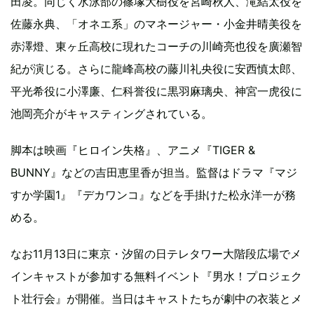
田凌。同じく水泳部の篠塚大樹役を宮崎秋人、滝結太役を
佐藤永典、「オネエ系」のマネージャー・小金井晴美役を
赤澤燈、東ヶ丘高校に現れたコーチの川崎亮也役を廣瀬智
紀が演じる。さらに龍峰高校の藤川礼央役に安西慎太郎、
平光希役に小澤廉、仁科誉役に黒羽麻璃央、神宮一虎役に
池岡亮介がキャスティングされている。
脚本は映画『ヒロイン失格』、アニメ『TIGER &
BUNNY』などの吉田恵里香が担当。監督はドラマ『マジ
すか学園1』『デカワンコ』などを手掛けた松永洋一が務
める。
なお11月13日に東京・汐留の日テレタワー大階段広場でメ
インキャストが参加する無料イベント『男水！プロジェク
ト壮行会』が開催。当日はキャストたちが劇中の衣装とメ