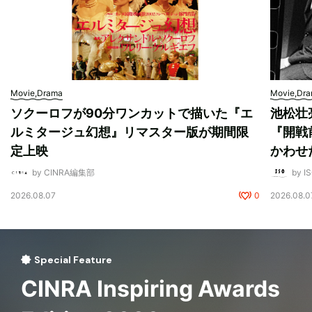
Movie,Drama
Movie,Dr
ソクーロフが90分ワンカットで描いた『エ
池松壮
ルミタージュ幻想』リマスター版が期間限
『開戦
定上映
かわせ
by CINRA編集部
by I
2026.08.07
0
2026.08.0
Special Feature
CINRA Inspiring Awards