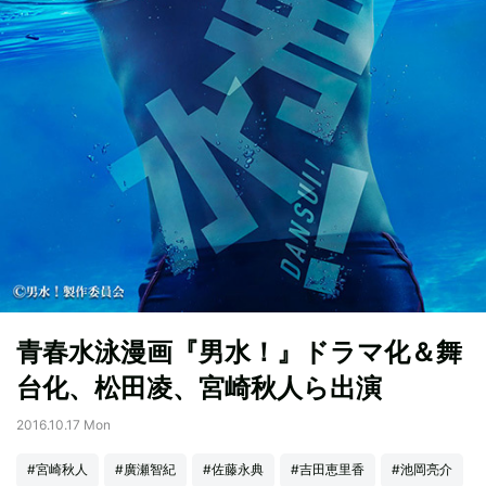
青春水泳漫画『男水！』ドラマ化＆舞
台化、松田凌、宮崎秋人ら出演
2016.10.17 Mon
#宮崎秋人
#廣瀬智紀
#佐藤永典
#吉田恵里香
#池岡亮介