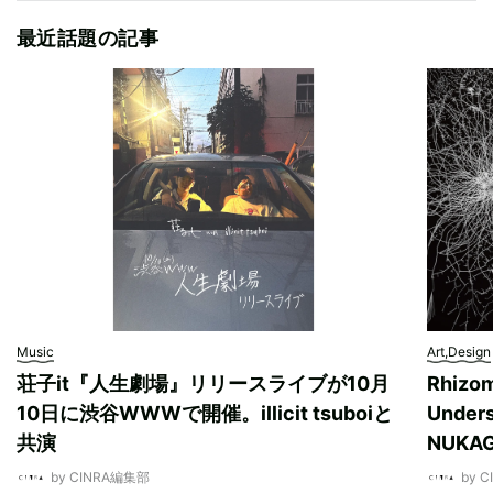
最近話題の記事
Music
Art,Design
荘子it『人生劇場』リリースライブが10月
Rhizo
10日に渋谷WWWで開催。illicit tsuboiと
Unde
共演
NUK
by CINRA編集部
by 