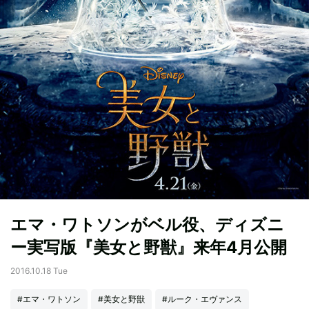
エマ・ワトソンがベル役、ディズニ
ー実写版『美女と野獣』来年4月公開
2016.10.18 Tue
#エマ・ワトソン
#美女と野獣
#ルーク・エヴァンス