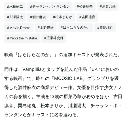
#水橋研二
#チャラン・ポ・ランタン
#松井玲奈
#原菜乃華
#川瀬陽太
#酒井麻衣
#松本まりか
#吉田凛音
#上野優華
#はらはらなのか。
#粟島瑞丸
#Movie,Drama
#広瀬斗史輝
#micci the mistake
映画『はらはらなのか。』の追加キャストが発表された。
同作は、Vampilliaとタッグを組んだ作品『いいにおいの
する映画』で、昨年の『MOOSIC LAB』グランプリを獲
得した酒井麻衣の商業デビュー作。女優を目指す少女ナノ
カの姿を描く。主演を13歳の原菜乃華が務めるほか、吉田
凛音、粟島瑞丸、松本まりか、川瀬陽太、チャラン・ポ・
ランタンらがキャストに名を連ねる。