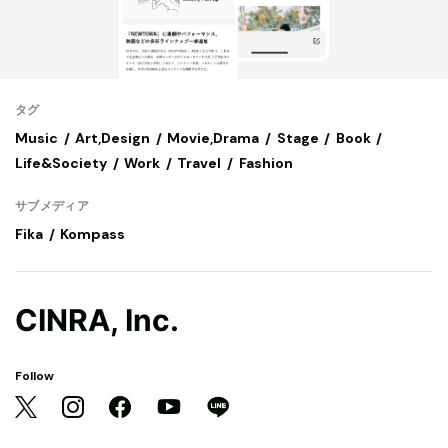
タグ
Music
Art,Design
Movie,Drama
Stage
Book
Life&Society
Work
Travel
Fashion
サブメディア
Fika
Kompass
CINRA, Inc.
Follow