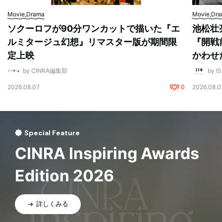
Movie,Drama
Movie,Dr
ソクーロフが90分ワンカットで描いた『エ
池松壮
ルミタージュ幻想』リマスター版が期間限
『開戦
定上映
かわせ
by CINRA編集部
by I
2026.08.07
0
2026.08.0
Special Feature
CINRA Inspiring Awards
Edition 2026
詳しくみる