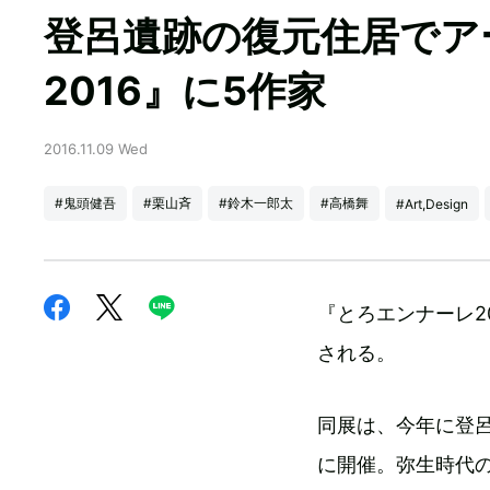
登呂遺跡の復元住居でア
2016』に5作家
2016.11.09 Wed
#鬼頭健吾
#栗山斉
#鈴木一郎太
#高橋舞
#Art,Design
『とろエンナーレ2
される。
同展は、今年に登呂
に開催。弥生時代