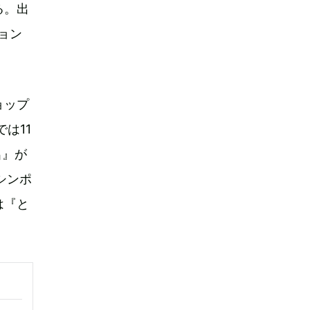
る。出
ョン
ョップ
は11
呂』が
シンポ
は『と