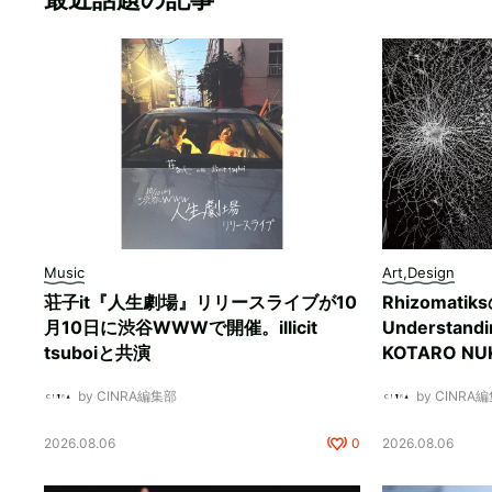
Music
Art,Design
荘子it『人生劇場』リリースライブが10
Rhizomati
月10日に渋谷WWWで開催。illicit
Understan
tsuboiと共演
KOTARO 
by CINRA編集部
by CINRA
2026.08.06
0
2026.08.06