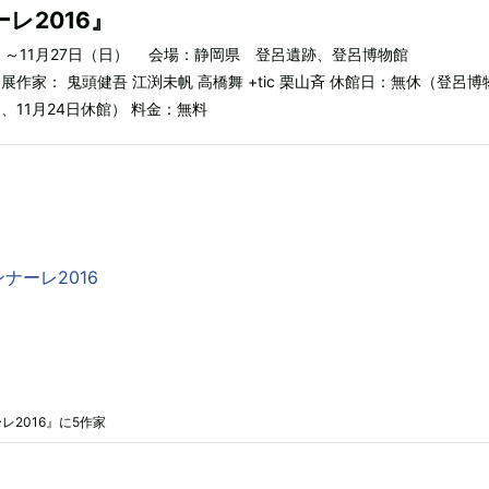
レ2016』
（土）～11月27日（日） 会場：静岡県 登呂遺跡、登呂博物館
0 出展作家： 鬼頭健吾 江渕未帆 高橋舞 +tic 栗山斉 休館日：無休（登呂博
1日、11月24日休館） 料金：無料
ナーレ2016
2016』に5作家