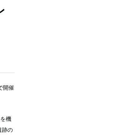
レ
で開催
とを機
遺跡の