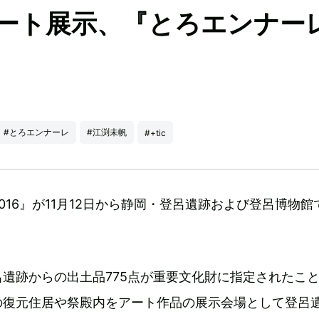
ート展示、『とろエンナー
#とろエンナーレ
#江渕未帆
#+tic
016』が11月12日から静岡・登呂遺跡および登呂博物館
遺跡からの出土品775点が重要文化財に指定されたこ
の復元住居や祭殿内をアート作品の展示会場として登呂