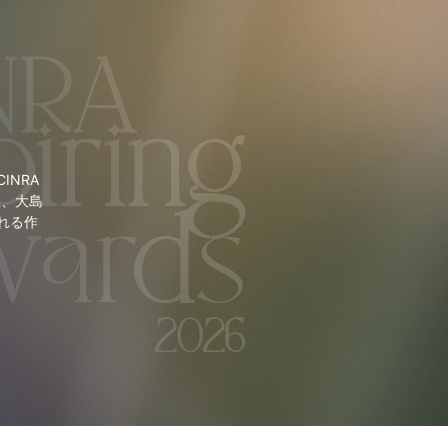
NRA
里、大島
れる作