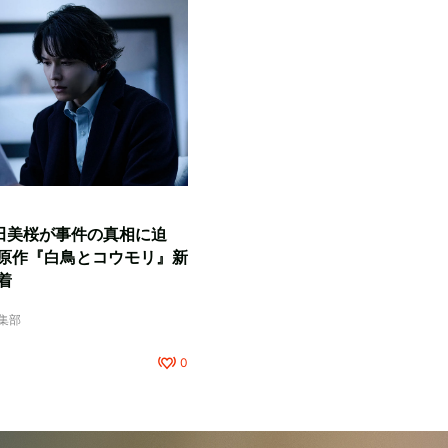
田美桜が事件の真相に迫
原作『白鳥とコウモリ』新
着
編集部
0