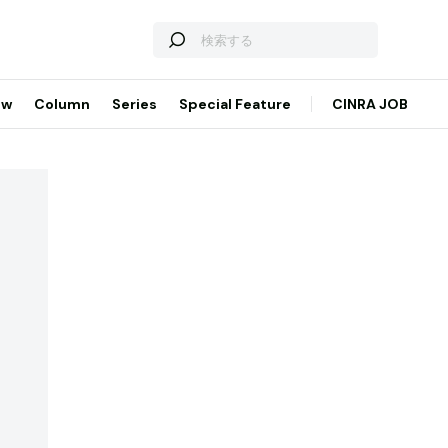
ew
Column
Series
Special Feature
CINRA JOB