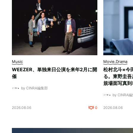
Music
Movie,Drama
WEEZER、単独来日公演を来年2月に開
松村北斗×今
催
る。東野圭吾
規場面写真到
by CINRA編集部
by CINRA
2026.08.06
0
2026.08.06