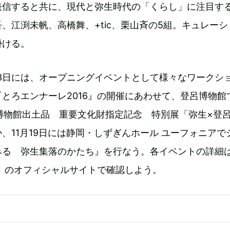
発信すると共に、現代と弥生時代の「くらし」に注目す
、江渕未帆、高橋舞、+tic、栗山斉の5組。キュレーシ
掛ける。
と13日には、オープニングイベントとして様々なワークシ
とろエンナーレ2016』の開催にあわせて、登呂博物館で
博物館出土品 重要文化財指定記念 特別展「弥生×登
、11月19日には静岡・しずぎんホール ユーフォニアで
みる 弥生集落のかたち』を行なう。各イベントの詳細
6』のオフィシャルサイトで確認しよう。