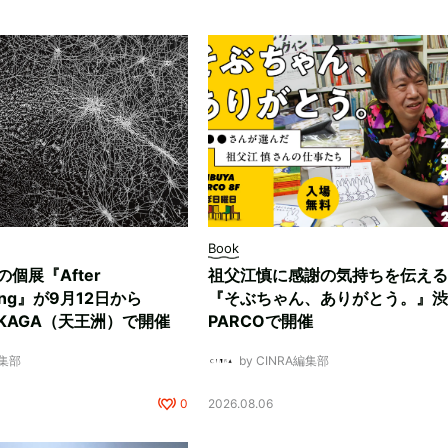
Book
ksの個展『After
祖父江慎に感謝の気持ちを伝える
ding』が9月12日から
『そぶちゃん、ありがとう。』渋
NUKAGA（天王洲）で開催
PARCOで開催
編集部
by CINRA編集部
0
2026.08.06