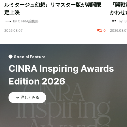
ルミタージュ幻想』リマスター版が期間限
『開戦
定上映
かわせ
by CINRA編集部
by I
2026.08.07
0
2026.08.0
Special Feature
CINRA Inspiring Awards
Edition 2026
詳しくみる