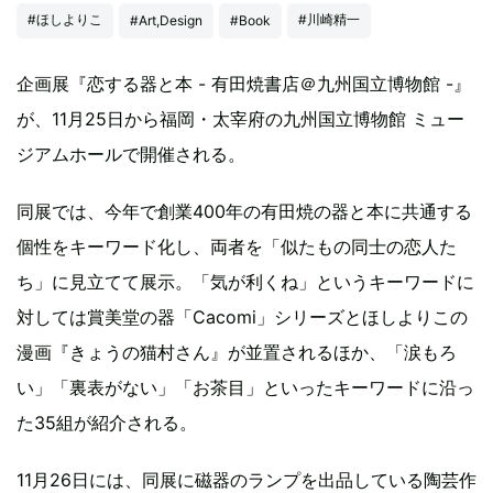
#ほしよりこ
#川崎精一
#Art,Design
#Book
企画展『恋する器と本 - 有田焼書店＠九州国立博物館 -』
が、11月25日から福岡・太宰府の九州国立博物館 ミュー
ジアムホールで開催される。
同展では、今年で創業400年の有田焼の器と本に共通する
個性をキーワード化し、両者を「似たもの同士の恋人た
ち」に見立てて展示。「気が利くね」というキーワードに
対しては賞美堂の器「Cacomi」シリーズとほしよりこの
漫画『きょうの猫村さん』が並置されるほか、「涙もろ
い」「裏表がない」「お茶目」といったキーワードに沿っ
た35組が紹介される。
11月26日には、同展に磁器のランプを出品している陶芸作