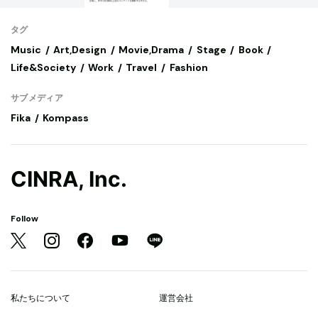
タグ
Music
Art,Design
Movie,Drama
Stage
Book
Life&Society
Work
Travel
Fashion
サブメディア
Fika
Kompass
CINRA, Inc.
Follow
私たちについて
運営会社