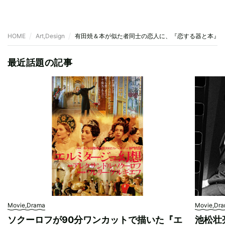
HOME
Art,Design
有田焼＆本が似た者同士の恋人に、『恋する器と本』
最近話題の記事
Movie,Drama
Movie,Dr
ソクーロフが90分ワンカットで描いた『エ
池松壮