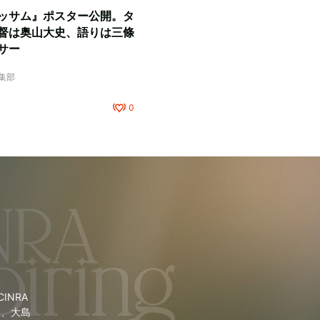
ッサム』ポスター公開。タ
督は奥山大史、語りは三條
サー
編集部
0
NRA
里、大島