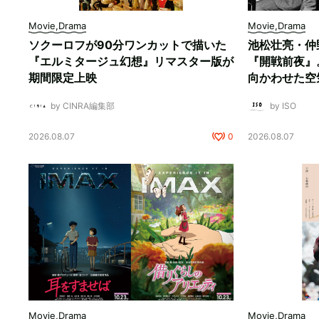
Movie,Drama
Movie,Drama
ソクーロフが90分ワンカットで描いた
池松壮亮・仲
『エルミタージュ幻想』リマスター版が
『開戦前夜』
期間限定上映
向かわせた空
by CINRA編集部
by ISO
2026.08.07
0
2026.08.07
Movie,Drama
Movie,Drama