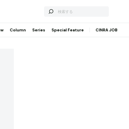
ew
Column
Series
Special Feature
CINRA JOB