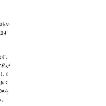
成時か
退す
れず、
に私が
かして
と多く
DAを
る。