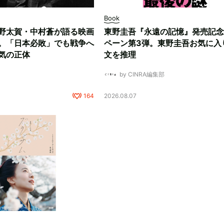
Book
野太賀・中村蒼が語る映画
東野圭吾『永遠の記憶』発売記念
。「日本必敗」でも戦争へ
ペーン第3弾。東野圭吾お気に入
気の正体
文を推理
by CINRA編集部
164
2026.08.07