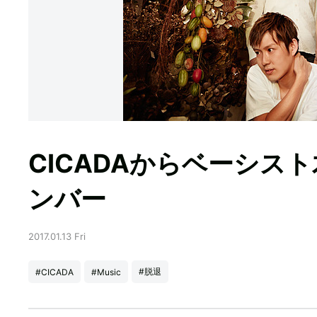
CICADAからベーシス
ンバー
2017.01.13 Fri
#脱退
#CICADA
#Music