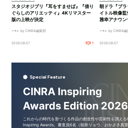
スタジオジブリ『耳をすませば』『借り
朝ドラ『ブラ
ぐらしのアリエッティ』4Kリマスター
イトル映像監
版の上映が決定
雅幸アナウン
by CINRA編集部
by CINRA
2026.08.07
1
2026.08.07
Special Feature
CINRA Inspiring
Awards Edition 2026
これからの時代を形づくる作品の創造性や芸術性を讃えるCI
Inspiring Awards。審査員6名（朝井リョウ、おかざき真