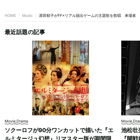
HOME
Music
原田郁子がFF×リアル脱出ゲームの主題歌を歌唱 来場者
最近話題の記事
Movie,Drama
Movie,Dr
ソクーロフが90分ワンカットで描いた『エ
池松壮
ルミタージュ幻想』リマスター版が期間限
『開戦