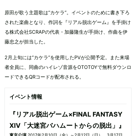
原田が歌う主題歌は“カケラ”。イベントのために書き下ろ
された楽曲となり、作詞を『リアル脱出ゲーム』を手掛け
る株式会社SCRAPの代表・加藤隆生が手掛け、作曲を伊
藤忠之が担当した。
2月上旬には“カケラ”を使用したPVが公開予定。また来場
者全員に、同曲のハイレゾ音源をOTOTOYで無料ダウンロ
ードできるQRコードが配布される。
イベント情報
『リアル脱出ゲーム×FINAL FANTASY
XIV「大迷宮バハムートからの脱出」』
東京公演
2017年2月10日（金）～2月12日（日）、3月17日