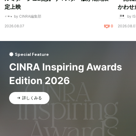
定上映
かわせ
by CINRA編集部
by I
2026.08.07
0
2026.08.0
Special Feature
CINRA Inspiring Awards
Edition 2026
詳しくみる