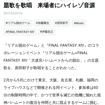
題歌を歌唱 来場者にハイレゾ音源
2017.02.03 Fri
#リアル脱出ゲーム
#加藤隆生
#原田郁子
#Music
#伊藤忠之
#FINAL FANTASY XIV
『リアル脱出ゲーム』と『FINAL FANTASY XIV』のコラ
ボレーションイベント『リアル脱出ゲーム×FINAL
FANTASY XIV「大迷宮バハムートからの脱出」』の主題
歌を、原田郁子が歌唱することがわかった。
2月から5月にかけて東京、大阪、名古屋、札幌、福岡の
ライブハウスなどで開催される同イベント。参加者は60
分の制限時間の中で、かつて世界を滅亡の危機に陥れた龍
神バハムートの復活を仲間と共に阻止するゲームに挑む。