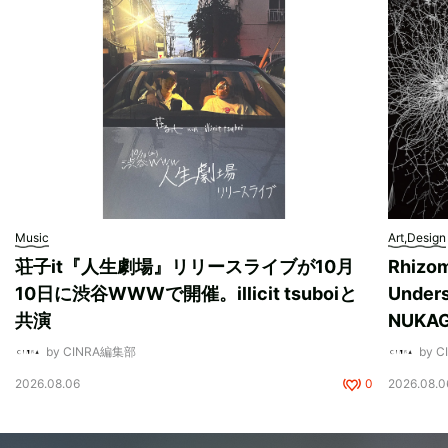
Music
Art,Design
荘子it『人生劇場』リリースライブが10月
Rhizo
10日に渋谷WWWで開催。illicit tsuboiと
Unde
共演
NUK
by CINRA編集部
by 
2026.08.06
0
2026.08.0