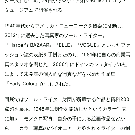
ター展』が、4月29日から東京・渋谷のBunkamura ザ・
ミュージアムで開催される。
1940年代からアメリカ・ニューヨークを拠点に活動し、
2013年に逝去した写真家のソール・ライター。
『Harper's BAZAAR』『ELLE』『VOGUE』といったファ
ッション誌の表紙を手掛けたのち、1981年に自らの商業写
真スタジオを閉じた。2006年にドイツのシュタイデル社
によって未発表の個人的な写真などを収めた作品集
『Early Color』が刊行された。
同展ではソール・ライター財団が所蔵する作品と資料200
点超を展示。1948年に制作を開始したというカラー写真
に加え、モノクロ写真、自身の手による絵画作品などか
ら、「カラー写真のパイオニア」と称されるライターの創