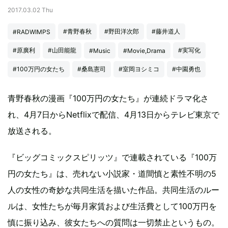
2017.03.02 Thu
#青野春秋
#野田洋次郎
#藤井道人
#RADWIMPS
#原廣利
#山田能龍
#実写化
#Music
#Movie,Drama
#100万円の女たち
#桑島憲司
#室岡ヨシミコ
#中園勇也
青野春秋の漫画『100万円の女たち』が連続ドラマ化さ
れ、4月7日からNetflixで配信、4月13日からテレビ東京で
放送される。
『ビッグコミックスピリッツ』で連載されている『100万
円の女たち』は、売れない小説家・道間慎と素性不明の5
人の女性の奇妙な共同生活を描いた作品。共同生活のルー
ルは、女性たちが毎月家賃および生活費として100万円を
慎に振り込み、彼女たちへの質問は一切禁止というもの。