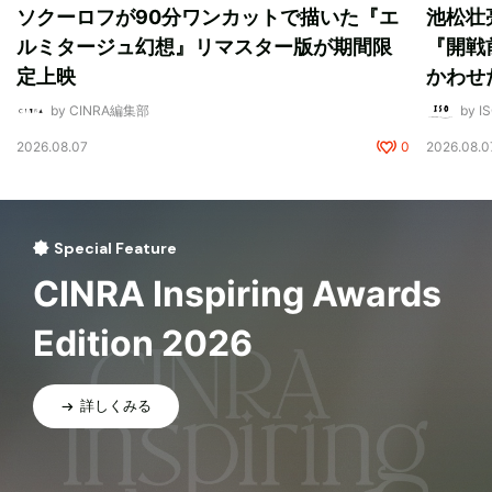
ソクーロフが90分ワンカットで描いた『エ
池松壮
ルミタージュ幻想』リマスター版が期間限
『開戦
定上映
かわせ
by CINRA編集部
by I
2026.08.07
0
2026.08.0
Special Feature
CINRA Inspiring Awards
Edition 2026
詳しくみる