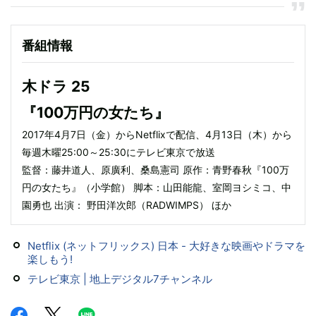
番組情報
木ドラ 25
『100万円の女たち』
2017年4月7日（金）からNetflixで配信、4月13日（木）から
毎週木曜25:00～25:30にテレビ東京で放送
監督：藤井道人、原廣利、桑島憲司 原作：青野春秋『100万
円の女たち』（小学館） 脚本：山田能龍、室岡ヨシミコ、中
園勇也 出演： 野田洋次郎（RADWIMPS） ほか
Netflix (ネットフリックス) 日本 - 大好きな映画やドラマを
楽しもう!
テレビ東京 | 地上デジタル7チャンネル