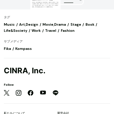
タグ
Music
Art,Design
Movie,Drama
Stage
Book
Life&Society
Work
Travel
Fashion
サブメディア
Fika
Kompass
CINRA, Inc.
Follow
私たちについて
運営会社