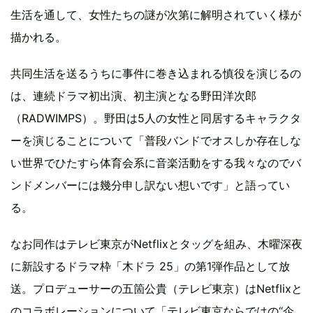
生活を通して、女性たちの謎が次第に解明されていく様が
描かれる。
共同生活を送るうちに事件に巻き込まれる慎役を演じるの
は、連続ドラマ初出演、初主演となる野田洋次郎
（RADWIMPS）。野田は5人の女性と同居するキャラクタ
ーを演じることについて「普段バンドでオスしか存在しな
い世界でひたすら体育会系に音楽活動をする我々なのでバ
ンドメンバーには幾分申し訳ない想いです」と語ってい
る。
なお同作はテレビ東京がNetflixとタッグを組み、木曜深夜
に新設するドラマ枠「木ドラ 25」の第1弾作品として放
送。プロデューサーの五箇公貴（テレビ東京）はNetflixと
のコラボレーションについて「テレビ東京ならではの“企