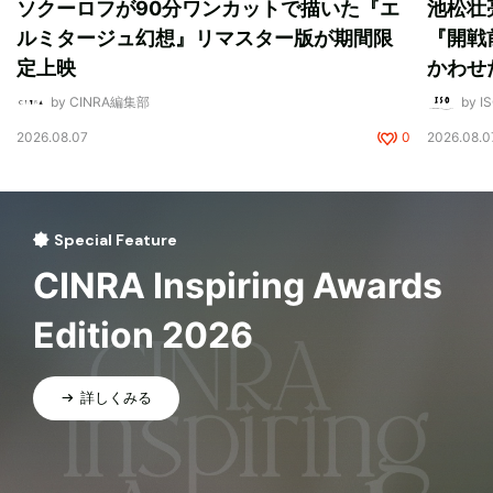
ソクーロフが90分ワンカットで描いた『エ
池松壮
ルミタージュ幻想』リマスター版が期間限
『開戦
定上映
かわせ
by CINRA編集部
by I
2026.08.07
0
2026.08.0
Special Feature
CINRA Inspiring Awards
Edition 2026
詳しくみる