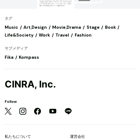
タグ
Music
Art,Design
Movie,Drama
Stage
Book
Life&Society
Work
Travel
Fashion
サブメディア
Fika
Kompass
CINRA, Inc.
Follow
私たちについて
運営会社