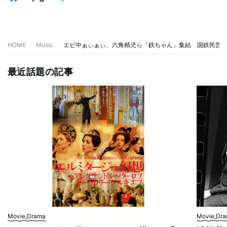
HOME
Music
エビ中ぁぃぁぃ、六角精児ら「鉄ちゃん」集結 国鉄民営化
最近話題の記事
Movie,Drama
Movie,Dr