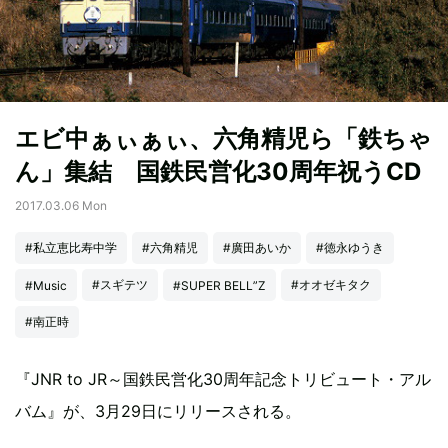
エビ中ぁぃぁぃ、六角精児ら「鉄ちゃ
ん」集結 国鉄民営化30周年祝うCD
2017.03.06 Mon
#私立恵比寿中学
#六角精児
#廣田あいか
#徳永ゆうき
#スギテツ
#オオゼキタク
#Music
#SUPER BELL”Z
#南正時
『JNR to JR～国鉄民営化30周年記念トリビュート・アル
バム』が、3月29日にリリースされる。