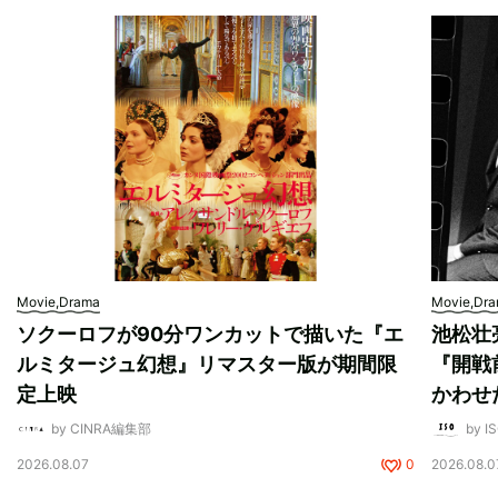
Movie,Drama
Movie,Dr
ソクーロフが90分ワンカットで描いた『エ
池松壮
ルミタージュ幻想』リマスター版が期間限
『開戦
定上映
かわせ
by CINRA編集部
by I
2026.08.07
0
2026.08.0