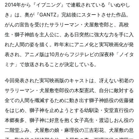
2014年から『イブニング』で連載されている『いぬやし
き』は、奥が『GANTZ』完結後にスタートさせた作品。
がんの宣告を受けたサラリーマン・犬屋敷壱郎と、高校
生・獅子神皓を主人公に、ある日突然に強大な力を手に入
れた人間の姿を描く。昨年末にアニメ化と実写映画化が発
表され、アニメ版は10月からフジテレビの深夜枠「ノイタ
ミナ」で放送されることが決定している。
今回発表された実写映画版のキャストは、冴えない初老の
サラリーマン・犬屋敷壱郎役の木梨憲武、自分に敵対する
全ての人間を殲滅するために動き出す獅子神皓役の佐藤健
をはじめ、獅子神を止めようとする幼馴染・安堂直行役の
本郷奏多、獅子神に好意を抱く女子高生・渡辺しおん役の
二階堂ふみ、犬屋敷の娘・麻理役の三吉彩花、犬屋敷の息