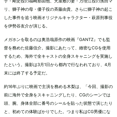
子・剛史役の福崎那由他、犬屋敷の妻・万理江役の濱田マ
リ、獅子神の母・優子役の斉藤由貴。さらに獅子神の起こ
した事件を追う映画オリジナルキャラクター・萩原刑事役
を伊勢谷友介が演じる。
メガホンを取るのは奥浩哉原作の映画『GANTZ』でも監
督を務めた佐藤信介。撮影にあたって、緻密なCGを使用
するため、海外で全キャストの全身スキャニングを実施し
たという。撮影は3月1日から都内で行なわれており、4月
末には終了する予定だ。
約16年ぶりに映画で主演を務める木梨は、「今回、撮影の
前に海外で全身をスキャニングしたり、CGのシーンでは
頭、腕、身体全部に番号のシールを貼った状態で演じたり
と、初めての体験ばかりでした。つまり私はCG男優にな