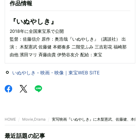
作品情報
『いぬやしき』
2018年に全国東宝系で公開
監督：佐藤信介 原作：奥浩哉『いぬやしき』（講談社） 出
演： 木梨憲武 佐藤健 本郷奏多 二階堂ふみ 三吉彩花 福崎那
由他 濱田マリ 斉藤由貴 伊勢谷友介 配給：東宝
いぬやしき - 映画・映像｜東宝WEB SITE
HOME
Movie,Drama
実写映画『いぬやしき』に木梨憲武、佐藤健、本郷
最近話題の記事