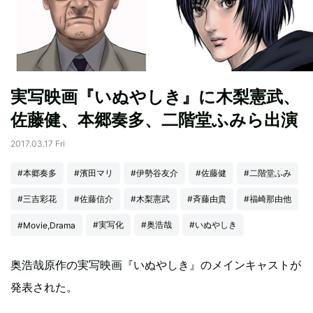
実写映画『いぬやしき』に木梨憲武、
佐藤健、本郷奏多、二階堂ふみら出演
2017.03.17 Fri
#本郷奏多
#濱田マリ
#伊勢谷友介
#佐藤健
#二階堂ふみ
#三吉彩花
#佐藤信介
#木梨憲武
#斉藤由貴
#福崎那由他
#実写化
#奥浩哉
#いぬやしき
#Movie,Drama
奥浩哉原作の実写映画『いぬやしき』のメインキャストが
発表された。