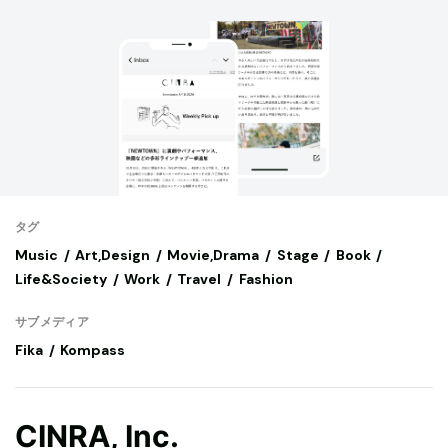
タグ
Music
Art,Design
Movie,Drama
Stage
Book
Life&Society
Work
Travel
Fashion
サブメディア
Fika
Kompass
CINRA, Inc.