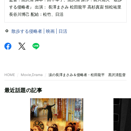
する侵略者』 出演： 長澤まさみ 松田龍平 高杉真宙 恒松祐里
長谷川博己 配給：松竹、日活
散歩する侵略者 | 映画 | 日活
HOME
Movie,Drama
涙の長澤まさみ＆侵略者・松田龍平 黒沢清監督『
最近話題の記事