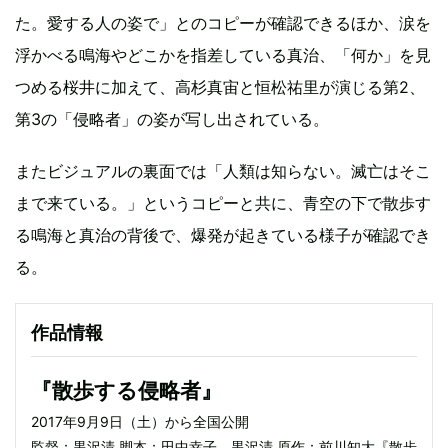
た。愛する人の姿で」とのコピーが確認できるほか、涙を
浮かべる鳴海やどこかを指差している真治、「何か」を見
つめる桜井に加えて、高杉真宙と恒松祐里が演じる第2、
第3の「侵略者」の姿が写し出されている。
またビジュアルの裏面では「人類は知らない。滅亡はそこ
まで来ている。」というコピーと共に、青空の下で散歩す
る鳴海と真治の背後で、爆発が起きている様子が確認でき
る。
作品情報
『散歩する侵略者』
2017年9月9日（土）から全国公開
監督：黒沢清 脚本：田中幸子、黒沢清 原作：前川知大『散歩