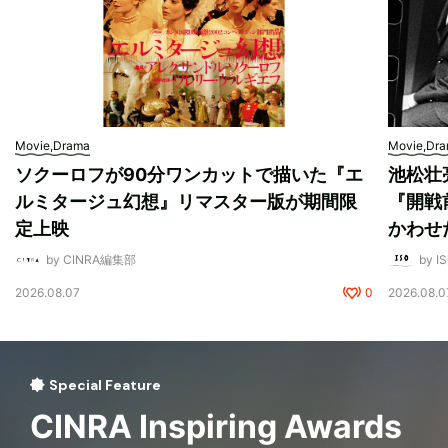
Movie,Drama
Movie,Dr
ソクーロフが90分ワンカットで描いた『エ
池松壮
ルミタージュ幻想』リマスター版が期間限
『開戦
定上映
かわせ
by CINRA編集部
by I
2026.08.07
0
2026.08.0
Special Feature
CINRA Inspiring Awards