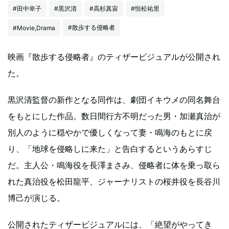
#田中幸子
#黒沢清
#高杉真宙
#恒松祐里
#散歩する侵略者
#Movie,Drama
映画『散歩する侵略者』のティザービジュアルが公開され
た。
黒沢清監督の新作となる同作は、劇団イキウメの同名舞台
をもとにした作品。数日間行方不明だった男・加瀬真治が
別人のように穏やかで優しくなって妻・鳴海のもとに戻
り、「地球を侵略しに来た」と告白するというあらすじ
だ。主人公・鳴海役を長澤まさみ、侵略者に体を乗っ取ら
れた真治役を松田龍平、ジャーナリストの桜井役を長谷川
博己が演じる。
公開されたティザービジュアルには、「絶望がやってき