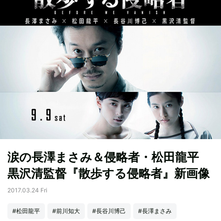
涙の長澤まさみ＆侵略者・松田龍平
黒沢清監督『散歩する侵略者』新画像
2017.03.24 Fri
#松田龍平
#前川知大
#長谷川博己
#長澤まさみ