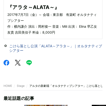
『アラタ～ALATA～』
2017年7月7日（金）～ 会場：東京都 有楽町 オルタナティ
ブシアター
作：横内謙介 演出：岡村俊一 音楽：Mili 出演： Elina 早乙女
友貴 吉田美佳子 料金：8,000円
こけら落とし公演「ALATA～アラタ～」｜オルタナティブ
シアター
HOME
Stage
アルタの新劇場「オルタナティブシアター」こけら落とし公
最近話題の記事