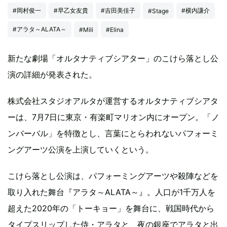
#岡村俊一
#早乙女友貴
#吉田美佳子
#横内謙介
#Stage
#アラタ～ALATA～
#Mili
#Elina
新たな劇場「オルタナティブシアター」のこけら落とし公
演の詳細が発表された。
株式会社スタジオアルタが運営するオルタナティブシアタ
ーは、7月7日に東京・有楽町マリオン内にオープン。「ノ
ンバーバル」を特徴とし、言葉にとらわれないパフォーミ
ングアーツ公演を上演していくという。
こけら落とし公演は、パフォーミングアーツや殺陣などを
取り入れた舞台『アラタ～ALATA～』。人口が1千万人を
超えた2020年の「トーキョー」を舞台に、戦国時代から
タイプスリップした侍・アラタと、夜の銀座でアラタと出