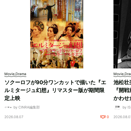
Movie,Drama
Movie,Dr
ソクーロフが90分ワンカットで描いた『エ
池松壮
ルミタージュ幻想』リマスター版が期間限
『開戦
定上映
かわせ
by CINRA編集部
by I
2026.08.07
0
2026.08.0