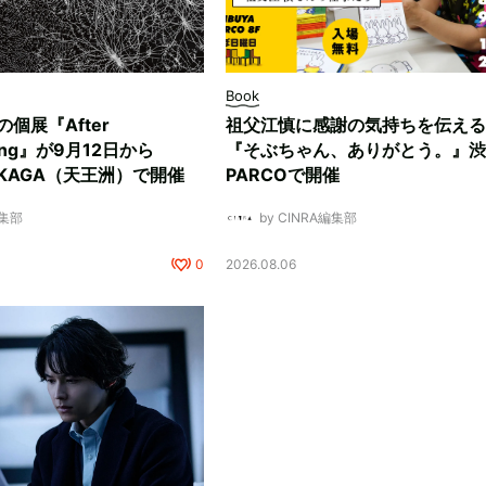
Book
ksの個展『After
祖父江慎に感謝の気持ちを伝える
ding』が9月12日から
『そぶちゃん、ありがとう。』渋
NUKAGA（天王洲）で開催
PARCOで開催
編集部
by CINRA編集部
0
2026.08.06