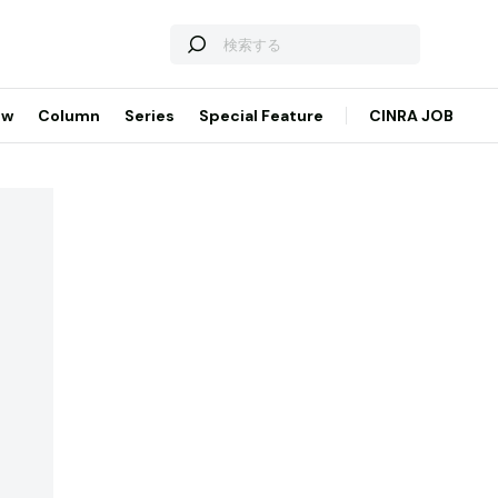
ew
Column
Series
Special Feature
CINRA JOB