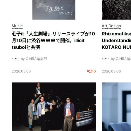
Music
Art,Design
荘子it『人生劇場』リリースライブが10
Rhizomati
月10日に渋谷WWWで開催。illicit
Understan
tsuboiと共演
KOTARO 
by CINRA編集部
by CINRA
2026.08.06
0
2026.08.06