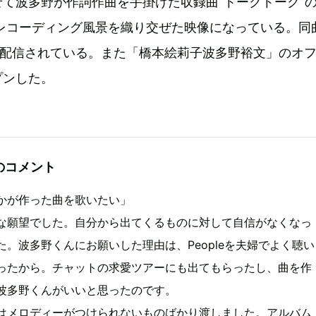
て波多野が作詞作曲を手掛けた収録曲“トークトーク”の
のレコーディング風景を織り交ぜた映像になっている。同
行配信されている。また「橋本絵莉子波多野裕文」のオ
プンした。
のコメント
かが作った曲を歌いたい」
な願望でした。自分から出てくるものに対して自信がなくなっ
た。波多野くんにお願いした理由は、Peopleを夫婦でよく聴い
ったから。チャットの求愛ツアーにも出てもらったし、曲を作
波多野くんがいいと思ったのです。
はメロディーがつけられないものばかり渡しました。アルバム