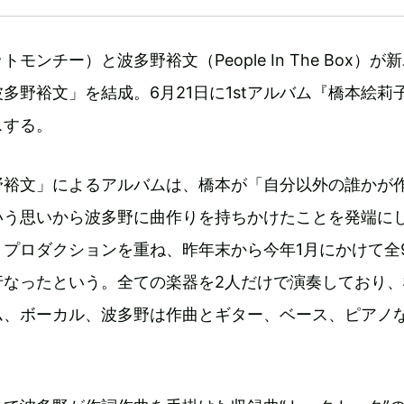
モンチー）と波多野裕文（People In The Box）が
多野裕文」を結成。6月21日に1stアルバム『橋本絵莉
スする。
野裕文」によるアルバムは、橋本が「自分以外の誰かが
いう思いから波多野に曲作りを持ちかけたことを発端に
プロダクションを重ね、昨年末から今年1月にかけて全
行なったという。全ての楽器を2人だけで演奏しており、
ム、ボーカル、波多野は作曲とギター、ベース、ピアノ