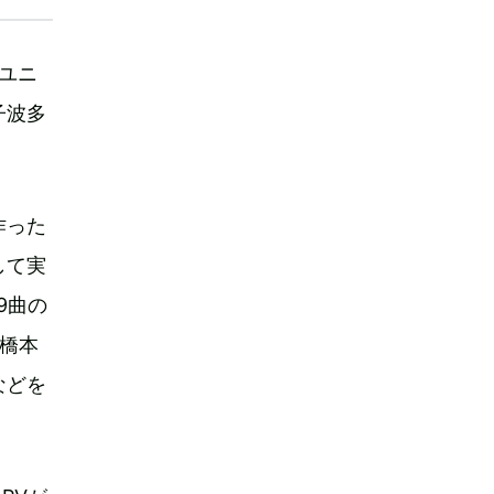
新ユニ
子波多
作った
して実
9曲の
橋本
などを