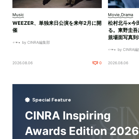
Music
Movie,Drama
WEEZER、単独来日公演を来年2月に開
松村北斗×今
催
る。東野圭吾
規場面写真到
by CINRA編集部
by CINRA
2026.08.06
0
2026.08.06
Special Feature
CINRA Inspiring
Awards Edition 2026