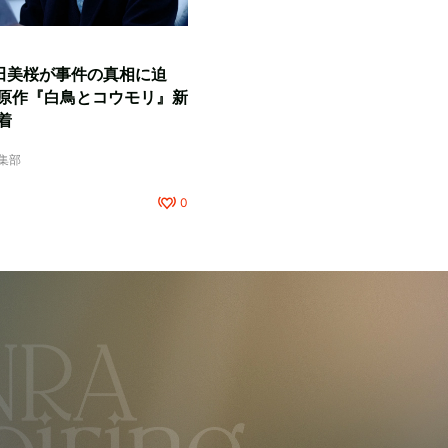
田美桜が事件の真相に迫
原作『白鳥とコウモリ』新
着
編集部
0