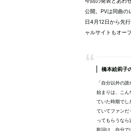
今回の発表とあわせ
公開。PVは同曲
日4月12日から先
ャルサイトもオー
橋本絵莉子
「自分以外の誰
始まりは、こん
ていた時期でし
ていてファンだ
ってもらうなら
歌詞は、自分で