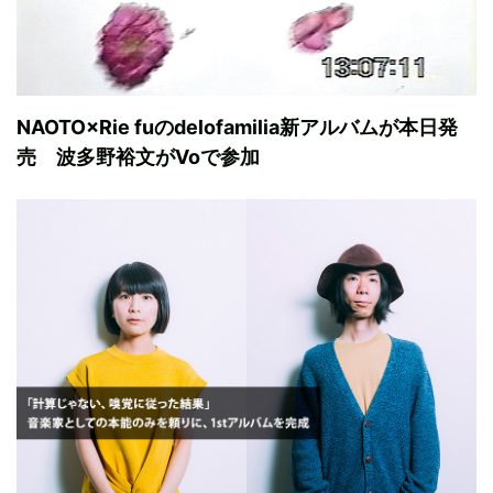
NAOTO×Rie fuのdelofamilia新アルバムが本日発
売 波多野裕文がVoで参加