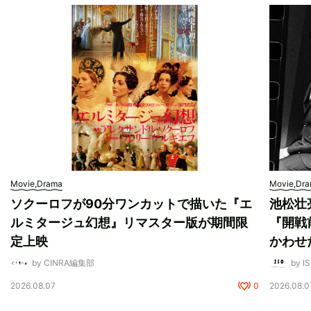
Movie,Drama
Movie,Dr
ソクーロフが90分ワンカットで描いた『エ
池松壮
ルミタージュ幻想』リマスター版が期間限
『開戦
定上映
かわせ
by CINRA編集部
by I
2026.08.07
0
2026.08.0