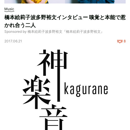
Music
橋本絵莉子波多野裕文インタビュー 嗅覚と本能で惹
かれ合う二人
Sponsored by 橋本絵莉子波多野裕文『橋本絵莉子波多野裕文』
2017.06.21
8