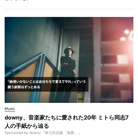
Music
downy、音楽家たちに愛された20年 ミトら同志7
人の手紙から辿る
Sponsored by downy『第七作品集「無題」』