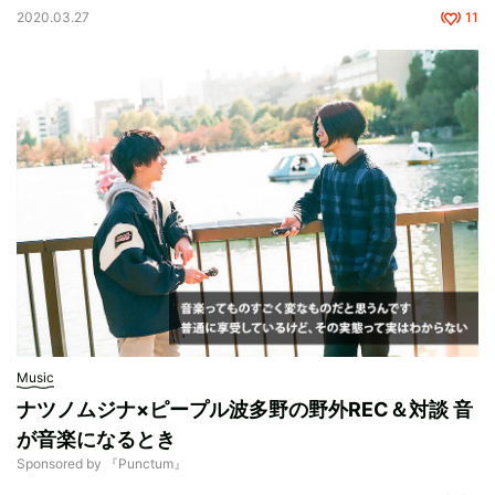
2020.03.27
11
Music
ナツノムジナ×ピープル波多野の野外REC＆対談 音
が音楽になるとき
Sponsored by 『Punctum』