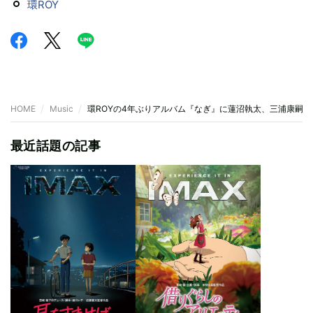
環ROY
HOME
Music
環ROYの4年ぶりアルバム『なぎ』に蓮沼執太、三浦康嗣
最近話題の記事