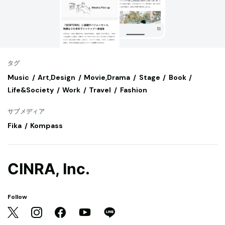
タグ
Music
Art,Design
Movie,Drama
Stage
Book
Life&Society
Work
Travel
Fashion
サブメディア
Fika
Kompass
CINRA, Inc.
Follow