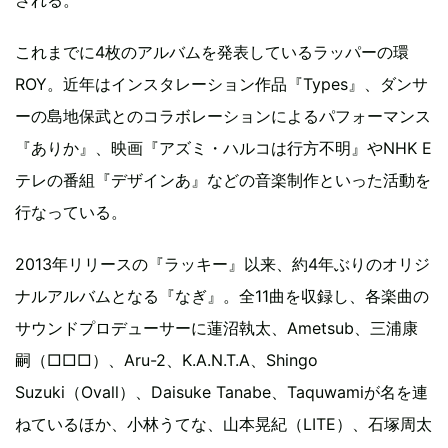
される。
これまでに4枚のアルバムを発表しているラッパーの環
ROY。近年はインスタレーション作品『Types』、ダンサ
ーの島地保武とのコラボレーションによるパフォーマンス
『ありか』、映画『アズミ・ハルコは行方不明』やNHK E
テレの番組『デザインあ』などの音楽制作といった活動を
行なっている。
2013年リリースの『ラッキー』以来、約4年ぶりのオリジ
ナルアルバムとなる『なぎ』。全11曲を収録し、各楽曲の
サウンドプロデューサーに蓮沼執太、Ametsub、三浦康
嗣（□□□）、Aru-2、K.A.N.T.A、Shingo
Suzuki（Ovall）、Daisuke Tanabe、Taquwamiが名を連
ねているほか、小林うてな、山本晃紀（LITE）、石塚周太