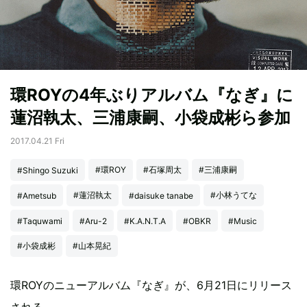
環ROYの4年ぶりアルバム『なぎ』に
蓮沼執太、三浦康嗣、小袋成彬ら参加
2017.04.21 Fri
#環ROY
#石塚周太
#三浦康嗣
#Shingo Suzuki
#蓮沼執太
#小林うてな
#Ametsub
#daisuke tanabe
#Taquwami
#Aru-2
#K.A.N.T.A
#OBKR
#Music
#小袋成彬
#山本晃紀
環ROYのニューアルバム『なぎ』が、6月21日にリリース