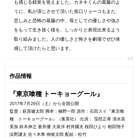
も感じる錯覚を覚えました。カネキくんの葛藤のよ
うに、私が演じさせて頂いた笛口リョーコもまた、
悲しみと恐怖の葛藤の中、母としての優しさや強さ
をもって生き抜く様を、しっかりと表現出来るよう
取り組みました。人の優しさと怖さを劇場でぜひ体
感して頂けたらと思います。
作品情報
『東京喰種 トーキョーグール』
2017年7月29日（土）から全国公開
監督：萩原健太郎 脚本：楠野一郎 原作：石田スイ『東京喰
種 トーキョーグール』（集英社） 出演： 窪田正孝 清水富
美加 鈴木伸之 蒼井優 大泉洋 村井國夫 桜田ひより 相田翔子
浜野謙太 佐々木希 栁俊太郎 配給：松竹