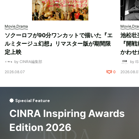
Movie,Drama
Movie,Dr
ソクーロフが90分ワンカットで描いた『エ
池松壮
ルミタージュ幻想』リマスター版が期間限
『開戦
定上映
かわせ
by CINRA編集部
by I
2026.08.07
0
2026.08.0
Special Feature
CINRA Inspiring Awards
Edition 2026