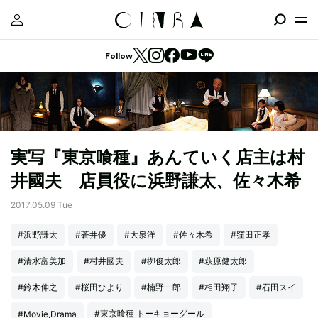
Follow
実写『東京喰種』あんていく店主は村
井國夫 店員役に浜野謙太、佐々木希
2017.05.09 Tue
#浜野謙太
#蒼井優
#大泉洋
#佐々木希
#窪田正孝
#清水富美加
#村井國夫
#栁俊太郎
#萩原健太郎
#鈴木伸之
#桜田ひより
#楠野一郎
#相田翔子
#石田スイ
#東京喰種 トーキョーグール
#Movie,Drama