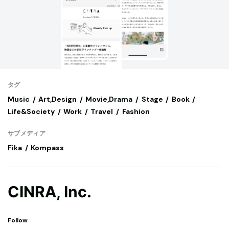
タグ
Music
Art,Design
Movie,Drama
Stage
Book
Life&Society
Work
Travel
Fashion
サブメディア
Fika
Kompass
CINRA, Inc.
Follow