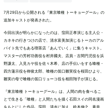
7月29日から公開される『東京喰種 トーキョーグール』の
追加キャストが発表された。
今回出演が明らかになったのは、窪田正孝演じる主人公・
カネキの行きつけの店で、清水富美加演じるトーカのアル
バイト先でもある喫茶店「あんていく」に集うキャスト。
マスターの芳村功善役を村井國夫、店員・古間円児役を浜
野謙太、入見カヤ役を佐々木希、店の手伝いをする喰種・
四方蓮示役を栁俊太郎、喰種の笛口雛実役を桜田ひより、
雛実の母で喰種の笛口リョーコ役を相田翔子が演じる。
『東京喰種 トーキョーグール』は、人間の肉を食べるこ
とで生きる「喰種」と人間たちを描く石田スイの同名漫画
をもとにした作品。窪田、清水に加え、鈴木伸之、蒼井