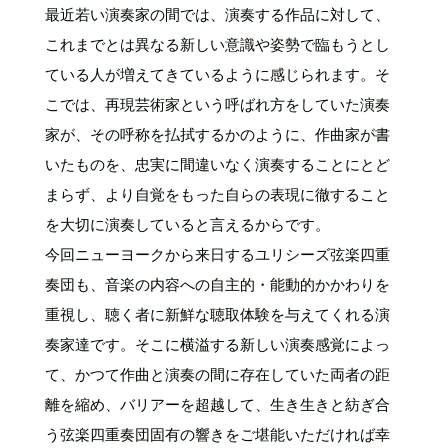
最近若い演奏家の間では、演奏する作品に対して、
これまでとは異なる新しい意識や姿勢で臨もうとし
ている人が増えてきているように感じられます。そ
こでは、再現芸術家という呼ばれ方をしていた演奏
家が、その呼称を払拭するかのように、作曲家が書
いたものを、忠実に間違いなく演奏することにとど
まらず、より自覚をもった自らの表現に徹すること
を大切に演奏していると言えるからです。
今回ニューヨークから来日するユリシーズ弦楽四重
奏団も、音楽の内容への自主的・能動的かかわりを
重視し、聴く者に新鮮な聴取体験を与えてくれる演
奏家達です。そこに横溢する新しい演奏感覚によっ
て、かつて作曲と演奏の間に存在していた両者の距
離を縮め、バリアーを超越して、生き生きと紡ぎ合
う弦楽四重奏団固有の響きをご堪能いただければ幸