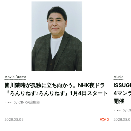
Movie,Drama
Music
皆川猿時が孤独に立ち向かう。NHK夜ドラ
ISSU
『ろんりねす♪ろんりねす』1月4日スタート
4マンラ
開催
by CINRA編集部
by 
2026.08.05
0
2026.08.0