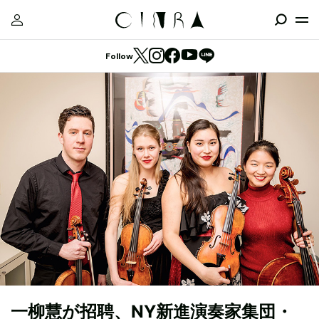
Follow
一柳慧が招聘、NY新進演奏家集団・