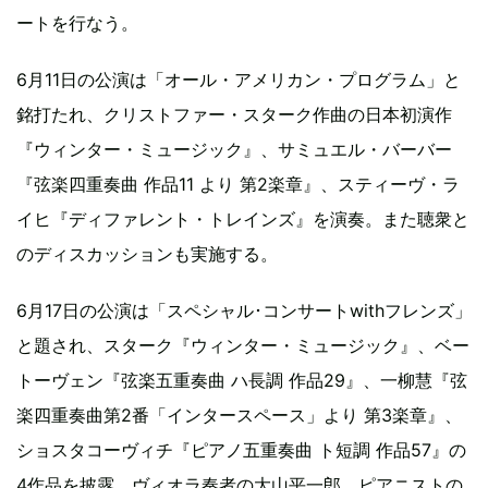
ートを行なう。
6月11日の公演は「オール・アメリカン・プログラム」と
銘打たれ、クリストファー・スターク作曲の日本初演作
『ウィンター・ミュージック』、サミュエル・バーバー
『弦楽四重奏曲 作品11 より 第2楽章』、スティーヴ・ラ
イヒ『ディファレント・トレインズ』を演奏。また聴衆と
のディスカッションも実施する。
6月17日の公演は「スペシャル･コンサートwithフレンズ」
と題され、スターク『ウィンター・ミュージック』、ベー
トーヴェン『弦楽五重奏曲 ハ長調 作品29』、一柳慧『弦
楽四重奏曲第2番「インタースペース」より 第3楽章』、
ショスタコーヴィチ『ピアノ五重奏曲 ト短調 作品57』の
4作品を披露。ヴィオラ奏者の大山平一郎、ピアニストの