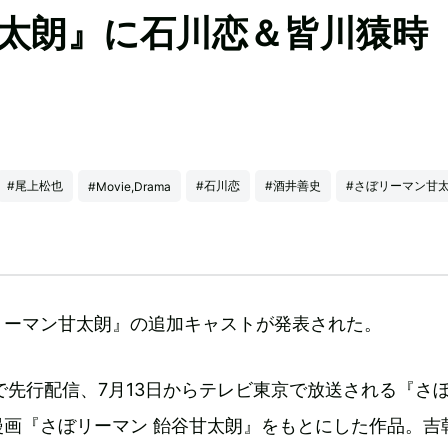
甘太朗』に石川恋＆皆川猿
#尾上松也
#石川恋
#酒井善史
#さぼリーマン甘
#Movie,Drama
リーマン甘太朗』の追加キャストが発表された。
lixで先行配信、7月13日からテレビ東京で放送される『さ
漫画『さぼリーマン 飴谷甘太朗』をもとにした作品。吉