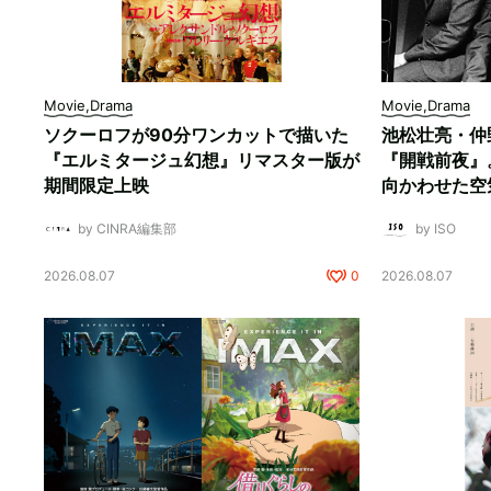
Movie,Drama
Movie,Drama
ソクーロフが90分ワンカットで描いた
池松壮亮・仲
『エルミタージュ幻想』リマスター版が
『開戦前夜』
期間限定上映
向かわせた空
by CINRA編集部
by ISO
2026.08.07
0
2026.08.07