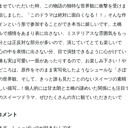
ませていただいた時、この物語の独特な世界観に衝撃を受けま
信しました。「このドラマは絶対に面白くなる！！」そんな作
インという形で参加することができ本当に嬉しいです。土橋
ルで感情をあまり表に出さない、ミステリアスな雰囲気をもっ
分とは正反対な部分が多いので、演じていてとても楽しいで
心の中を表情に出さない分、目で演技できるように心がけてい
橋も実は可愛い一面があったりするので、お楽しみ下さい！や
どころは、原作をそのまま実写化したようなシュールな「さぼ
の世界観、そして、きっと誰も見たことのないスイーツの素晴
しい描写...！個人的には甘太朗と土橋の謎めいた関係にも注目
のスイーツドラマ、ぜひたくさんの方に観ていただきたいで
コメント
ます。しょっぱいのが好きなんです。