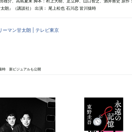
田雄介、高島夏来 脚本：村上大樹、足立紳、山口智之、酒井善史 原作
太朗』（講談社） 出演： 尾上松也 石川恋 皆川猿時
リーマン甘太朗 | テレビ東京
猿時 新ビジュアルも公開