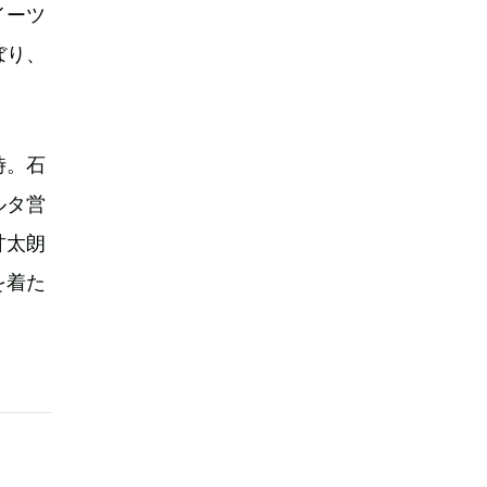
イーツ
ぼり、
。
時。石
ルタ営
甘太朗
を着た