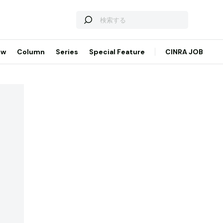
ew
Column
Series
Special Feature
CINRA JOB