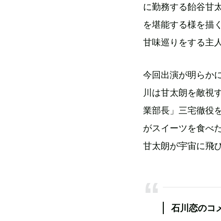
に勤務する飴谷甘
を堪能する様を描
甘味巡りをする主
今回出演が明らか
川は甘太朗を敵視
業部長」三宅徹役
がスイーツを食べ
甘太朗が宇宙に飛
石川恋のコ