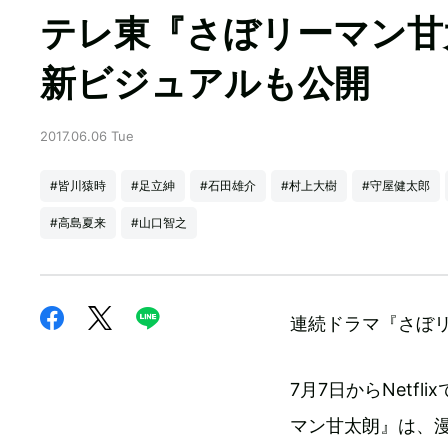
テレ東『さぼリーマン
新ビジュアルも公開
2017.06.06 Tue
#皆川猿時
#足立紳
#石田雄介
#村上大樹
#守屋健太郎
#高島夏来
#山口智之
連続ドラマ『さぼ
7月7日からNetf
マン甘太朗』は、