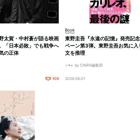
Book
野太賀・中村蒼が語る映画
東野圭吾『永遠の記憶』発売記念
。「日本必敗」でも戦争へ
ペーン第3弾。東野圭吾お気に入
気の正体
文を推理
by CINRA編集部
109
2026.08.07