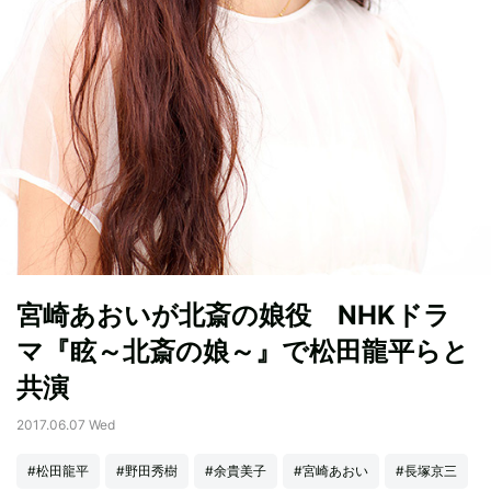
宮崎あおいが北斎の娘役 NHKドラ
マ『眩～北斎の娘～』で松田龍平らと
共演
2017.06.07 Wed
#松田龍平
#野田秀樹
#余貴美子
#宮崎あおい
#長塚京三