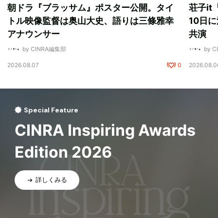
朝ドラ『ブラッサム』ポスター公開。タイ
荘子i
トル映像監督は奥山大史、語りは三條雅幸
10日に
アナウンサー
共演
by CINRA編集部
by 
2026.08.07
0
2026.08.0
Special Feature
CINRA Inspiring Awards
Edition 2026
詳しくみる