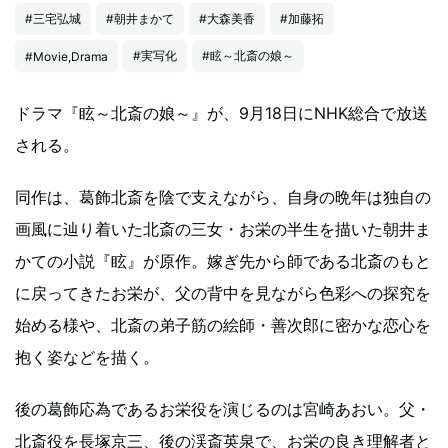
#三宅弘城
#朝井まかて
#大森美香
#加藤拓
#実写化
#眩～北斎の娘～
#Movie,Drama
ドラマ『眩～北斎の娘～』が、9月18日にNHK総合で放送
される。
同作は、葛飾北斎を陰で支えながら、自身の晩年は独自の
画風に辿り着いた北斎の三女・お栄の半生を描いた朝井ま
かての小説『眩』が原作。嫁ぎ先から師である北斎のもと
に戻ってきたお栄が、父の背中を見ながら色彩への探究を
始める様や、北斎の弟子筋の絵師・善次郎に密かな恋心を
抱く姿などを描く。
後の葛飾応為であるお栄役を演じるのは宮崎あおい。父・
北斎役を長塚京三、後の渓斎英泉で、お栄の良き理解者と