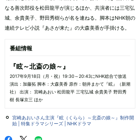
なる善次郎役を松田龍平が演じるほか、共演者には三宅弘
城、余貴美子、野田秀樹らが名を連ねる。脚本はNHK朝の
連続テレビ小説『あさが来た』の大森美香が手掛ける。
番組情報
『眩～北斎の娘～』
2017年9月18日（月・祝）19:30～20:43にNHK総合で放送
演出：加藤拓 脚本：大森美香 原作：朝井まかて『眩』（新潮
社） 出演： 宮崎あおい 松田龍平 三宅弘城 余貴美子 野田秀
樹 長塚京三 ほか
宮崎あおいさん主演『眩（くらら）～北斎の娘～』制作開
始 | 特集ドラマシリーズ | NHKドラマ