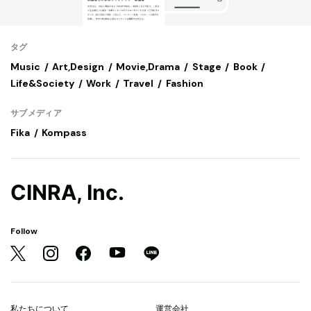
タグ
Music
Art,Design
Movie,Drama
Stage
Book
Life&Society
Work
Travel
Fashion
サブメディア
Fika
Kompass
CINRA, Inc.
Follow
私たちについて
運営会社