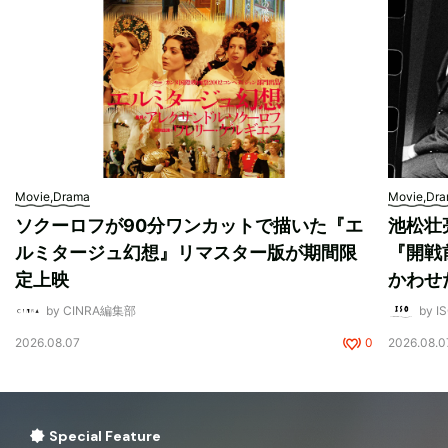
Movie,Drama
Movie,Dr
ソクーロフが90分ワンカットで描いた『エ
池松壮
ルミタージュ幻想』リマスター版が期間限
『開戦
定上映
かわせ
by CINRA編集部
by I
2026.08.07
0
2026.08.0
Special Feature