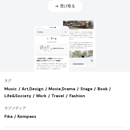
受け取る
タグ
Music
Art,Design
Movie,Drama
Stage
Book
Life&Society
Work
Travel
Fashion
サブメディア
Fika
Kompass