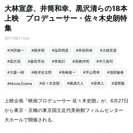
大林宣彦、井筒和幸、黒沢清らの18本
上映 プロデューサー・佐々木史朗特
集
2017.06.11 Sun
#沖田修一
#柄本明
#塩田明彦
#井筒和幸
#大林宣彦
#黒沢清
#森田芳光
#李相日
#高橋伴明
#中江裕司
#大森一樹
#根岸吉太郎
#長崎俊一
#平山秀幸
#池田敏春
#佐々木史朗
#橋浦方人
#原将人
#冨樫森
#Movie,Drama
上映企画『映画プロデューサー 佐々木史朗』が、6月27日
から東京・京橋の東京国立近代美術館フィルムセンター
大ホールで開催される。