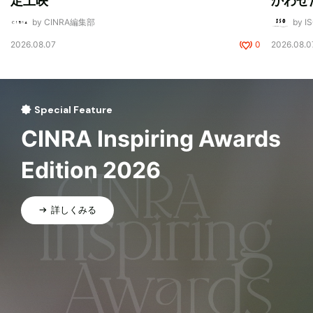
定上映
かわせ
by CINRA編集部
by I
2026.08.07
0
2026.08.0
Special Feature
CINRA Inspiring Awards
Edition 2026
詳しくみる