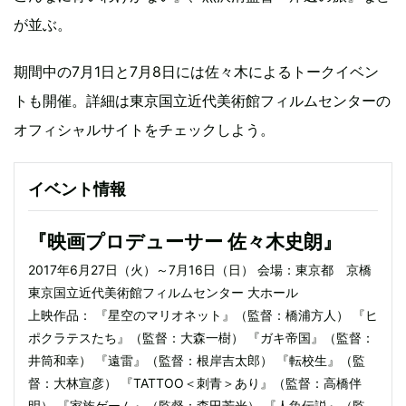
が並ぶ。
期間中の7月1日と7月8日には佐々木によるトークイベン
トも開催。詳細は東京国立近代美術館フィルムセンターの
オフィシャルサイトをチェックしよう。
イベント情報
『映画プロデューサー 佐々木史朗』
2017年6月27日（火）～7月16日（日） 会場：東京都 京橋
東京国立近代美術館フィルムセンター 大ホール
上映作品： 『星空のマリオネット』（監督：橋浦方人） 『ヒ
ポクラテスたち』（監督：大森一樹） 『ガキ帝国』（監督：
井筒和幸） 『遠雷』（監督：根岸吉太郎） 『転校生』（監
督：大林宣彦） 『TATTOO＜刺青＞あり』（監督：高橋伴
明） 『家族ゲーム』（監督：森田芳光） 『人魚伝説』（監