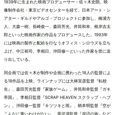
1939年に生まれた映画プロデューサー・佐々木史朗。映
像制作会社・東京ビデオセンターを経て、日本アート・シ
アター・ギルドやアルゴ・プロジェクトに参加し、橋浦方
人、大森一樹、長崎俊一、森田芳光、井筒和幸、根岸吉太
郎といった映画作家の作品をプロデュースした。1993年
には映画の製作と配給を行なうオフィス・シロウズを立ち
上げ、中江裕司、李相日、沖田修一といった作家を世に送
り出している。
同企画では佐々木が制作や企画に携わった18人の監督によ
る18作品を上映。ラインナップには大林宣彦監督『転校
生』、森田芳光監督『家族ゲーム』、井筒和幸監督『ガキ
帝国』、李相日監督『SCRAP HEAVEN スクラップ・ヘブ
ン』、沖田修一監督『キツツキと雨』、柄本明監督『空が
こんなに青いわけがない』、黒沢清監督『岸辺の旅』など