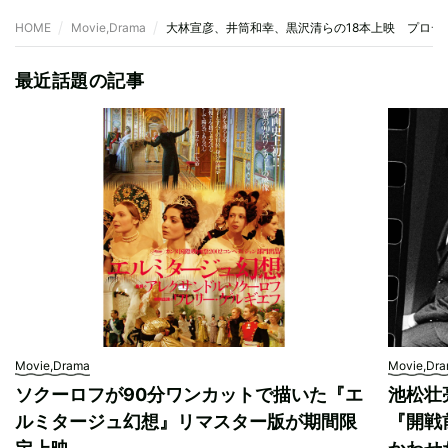
HOME
Movie,Drama
大林宣彦、井筒和幸、黒沢清らの18本上映 プロデ
最近話題の記事
Movie,Drama
Movie,Dr
ソクーロフが90分ワンカットで描いた『エ
池松壮
ルミタージュ幻想』リマスター版が期間限
『開戦