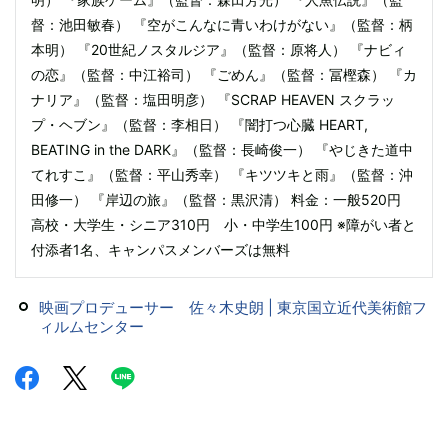
督：池田敏春） 『空がこんなに青いわけがない』（監督：柄
本明） 『20世紀ノスタルジア』（監督：原将人） 『ナビィ
の恋』（監督：中江裕司） 『ごめん』（監督：冨樫森） 『カ
ナリア』（監督：塩田明彦） 『SCRAP HEAVEN スクラッ
プ・ヘブン』（監督：李相日） 『闇打つ心臓 HEART,
BEATING in the DARK』（監督：長崎俊一） 『やじきた道中
てれすこ』（監督：平山秀幸） 『キツツキと雨』（監督：沖
田修一） 『岸辺の旅』（監督：黒沢清） 料金：一般520円
高校・大学生・シニア310円 小・中学生100円 ※障がい者と
付添者1名、キャンパスメンバーズは無料
映画プロデューサー 佐々木史朗 | 東京国立近代美術館フ
ィルムセンター