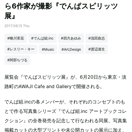
ら6作家が撮影『でんぱスピリッツ
展』
2017.06.15 Thu
#蜷川実花
#でんぱ組.inc
#四方あゆみ
#浅田政志
#レスリー・キー
#渡辺達生
#Music
#Art,Design
#阿部ちづる
展覧会『でんぱスピリッツ展』が、6月20日から東京・淡
路町のAWAJI Cafe and Galleryで開催される。
でんぱ組.incの各メンバーが、それぞれのコンセプトのも
とで作る写真集シリーズ『でんぱ組.inc アートブックコレ
クション』の全巻発売を記念して行なわれる同展。写真集
掲載カットの大型プリントや未公開カットの展示に加え、