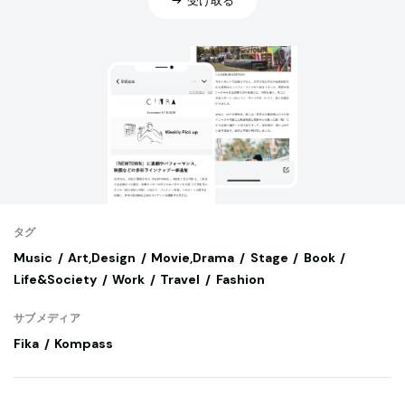
タグ
Music
Art,Design
Movie,Drama
Stage
Book
Life&Society
Work
Travel
Fashion
サブメディア
Fika
Kompass