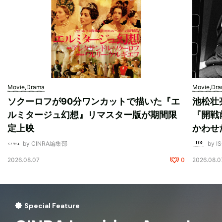
Movie,Drama
Movie,Dr
ソクーロフが90分ワンカットで描いた『エ
池松壮
ルミタージュ幻想』リマスター版が期間限
『開戦
定上映
かわせ
by CINRA編集部
by I
2026.08.07
0
2026.08.0
Special Feature