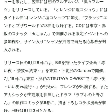
ューを果たし、翌年には初のフルアルバム『凛々フルー
ツ』をリリースしている。『オレンジに塩コショウ』には
タイトル曲“オレンジに塩コショウ”に加え、“ブラック”“エ
ンドオブザワールド”の3曲を収録する。CDには東京・赤
坂のスナック「玉ちゃん」で開催される限定イベントへの
参加権や、サイン入りTシャツが抽選で当たる応募券が封
入される。
リリース日の6月28日には、BiSを招いたライブ企画『赤
い夜 ～茶髪vs約束～』を東京・下北沢のGardenで開催。
7月19日には東京・渋谷のTSUTAYA O-WESTで『赤い夜
～いい男vs流行～』が行われ、フレンズが出演する。また
アカシックが主題歌を担当したドラマ『ラブホの上野さ
ん』の原作コミック第6巻に、描き下ろしコラボ漫画が収
録。刊行は6月23日となる。