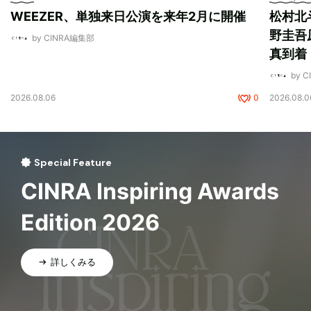
WEEZER、単独来日公演を来年2月に開催
松村北
野圭吾
by CINRA編集部
真到着
by 
2026.08.06
0
2026.08.0
Special Feature
CINRA Inspiring Awards
Edition 2026
詳しくみる