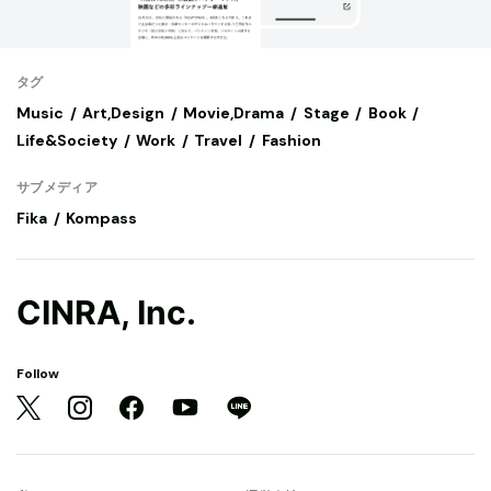
タグ
Music
Art,Design
Movie,Drama
Stage
Book
Life&Society
Work
Travel
Fashion
サブメディア
Fika
Kompass
CINRA, Inc.
Follow