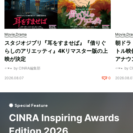
Movie,Drama
Movie,Dr
スタジオジブリ『耳をすませば』『借りぐ
朝ドラ
らしのアリエッティ』4Kリマスター版の上
トル映
映が決定
アナウ
by CINRA編集部
by 
2026.08.07
0
2026.08.0
Special Feature
CINRA Inspiring Awards
Edition 2026