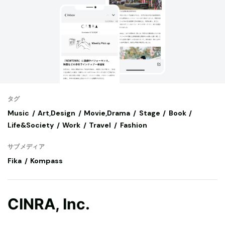
タグ
Music
Art,Design
Movie,Drama
Stage
Book
Life&Society
Work
Travel
Fashion
サブメディア
Fika
Kompass
CINRA, Inc.