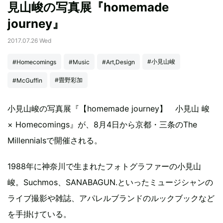
見山峻の写真展『homemade
journey』
2017.07.26 Wed
#小見山峻
#Homecomings
#Music
#Art,Design
#畳野彩加
#McGuffin
小見山峻の写真展『【homemade journey】 小見山 峻
× Homecomings』が、8月4日から京都・三条のThe
Millennialsで開催される。
1988年に神奈川で生まれたフォトグラファーの小見山
峻。Suchmos、SANABAGUN.といったミュージシャンの
ライブ撮影や雑誌、アパレルブランドのルックブックなど
を手掛けている。