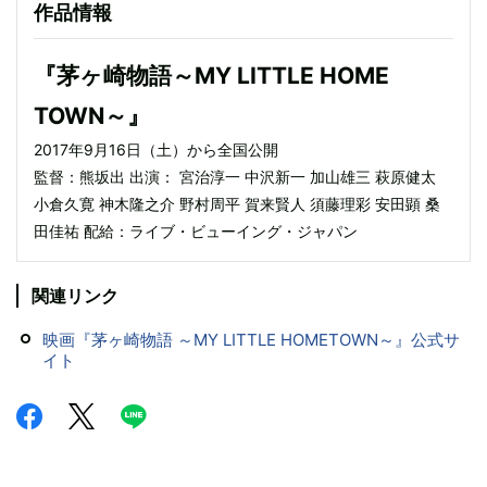
作品情報
『茅ヶ崎物語～MY LITTLE HOME
TOWN～』
2017年9月16日（土）から全国公開
監督：熊坂出 出演： 宮治淳一 中沢新一 加山雄三 萩原健太
小倉久寛 神木隆之介 野村周平 賀来賢人 須藤理彩 安田顕 桑
田佳祐 配給：ライブ・ビューイング・ジャパン
関連リンク
映画『茅ヶ崎物語 ～MY LITTLE HOMETOWN～』公式サ
イト