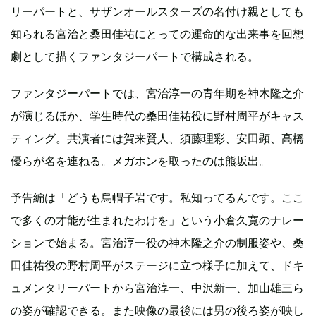
リーパートと、サザンオールスターズの名付け親としても
知られる宮治と桑田佳祐にとっての運命的な出来事を回想
劇として描くファンタジーパートで構成される。
ファンタジーパートでは、宮治淳一の青年期を神木隆之介
が演じるほか、学生時代の桑田佳祐役に野村周平がキャス
ティング。共演者には賀来賢人、須藤理彩、安田顕、高橋
優らが名を連ねる。メガホンを取ったのは熊坂出。
予告編は「どうも烏帽子岩です。私知ってるんです。ここ
で多くの才能が生まれたわけを」という小倉久寛のナレー
ションで始まる。宮治淳一役の神木隆之介の制服姿や、桑
田佳祐役の野村周平がステージに立つ様子に加えて、ドキ
ュメンタリーパートから宮治淳一、中沢新一、加山雄三ら
の姿が確認できる。また映像の最後には男の後ろ姿が映し