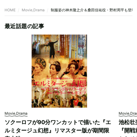
HOME
Movie,Drama
制服姿の神木隆之介＆桑田佳祐役・野村周平も登場
最近話題の記事
Movie,Drama
Movie,Dr
ソクーロフが90分ワンカットで描いた『エ
池松壮
ルミタージュ幻想』リマスター版が期間限
『開戦