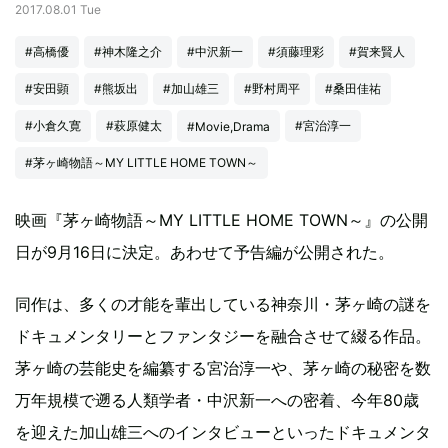
2017.08.01 Tue
#高橋優
#神木隆之介
#中沢新一
#須藤理彩
#賀来賢人
#安田顕
#熊坂出
#加山雄三
#野村周平
#桑田佳祐
#小倉久寛
#萩原健太
#宮治淳一
#Movie,Drama
#茅ヶ崎物語～MY LITTLE HOME TOWN～
映画『茅ヶ崎物語～MY LITTLE HOME TOWN～』の公開
日が9月16日に決定。あわせて予告編が公開された。
同作は、多くの才能を輩出している神奈川・茅ヶ崎の謎を
ドキュメンタリーとファンタジーを融合させて綴る作品。
茅ヶ崎の芸能史を編纂する宮治淳一や、茅ヶ崎の秘密を数
万年規模で遡る人類学者・中沢新一への密着、今年80歳
を迎えた加山雄三へのインタビューといったドキュメンタ