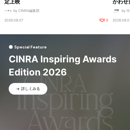
定上映
かわせ
by CINRA編集部
by I
2026.08.07
0
2026.08.0
Special Feature
CINRA Inspiring Awards
Edition 2026
詳しくみる