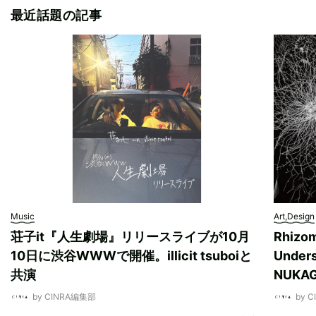
最近話題の記事
Music
Art,Design
荘子it『人生劇場』リリースライブが10月
Rhizo
10日に渋谷WWWで開催。illicit tsuboiと
Unde
共演
NUK
by CINRA編集部
by 