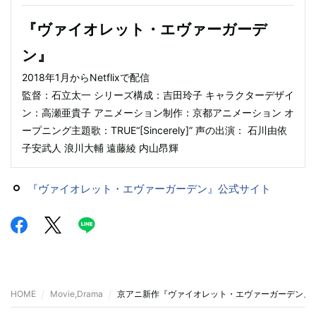
『ヴァイオレット・エヴァーガーデ
ン』
2018年1月からNetflixで配信
監督：石立太一 シリーズ構成：吉田玲子 キャラクターデザイ
ン：高瀬亜貴子 アニメーション制作：京都アニメーション オ
ープニング主題歌：TRUE“[Sincerely]” 声の出演： 石川由依
子安武人 浪川大輔 遠藤綾 内山昂輝
『ヴァイオレット・エヴァーガーデン』公式サイト
HOME
Movie,Drama
京アニ新作『ヴァイオレット・エヴァーガーデン』来年1