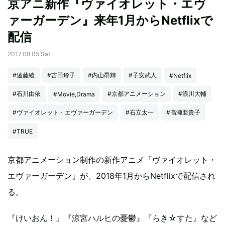
京アニ新作『ヴァイオレット・エヴ
ァーガーデン』来年1月からNetflixで
配信
2017.08.05 Sat
#遠藤綾
#吉田玲子
#内山昂輝
#子安武人
#Netflix
#石川由依
#京都アニメーション
#浪川大輔
#Movie,Drama
#ヴァイオレット・エヴァーガーデン
#石立太一
#高瀬亜貴子
#TRUE
京都アニメーション制作の新作アニメ『ヴァイオレット・
エヴァーガーデン』が、2018年1月からNetflixで配信され
る。
『けいおん！』『涼宮ハルヒの憂鬱』『らき☆すた』など