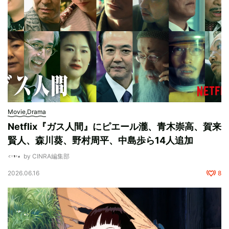
Movie,Drama
Netflix『ガス人間』にピエール瀧、青木崇高、賀来
賢人、森川葵、野村周平、中島歩ら14人追加
by CINRA編集部
2026.06.16
8