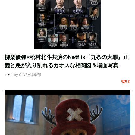
柳楽優弥×松村北斗共演のNetflix『九条の大罪』正
義と悪が入り乱れるカオスな相関図＆場面写真
by
CINRA編集部
0