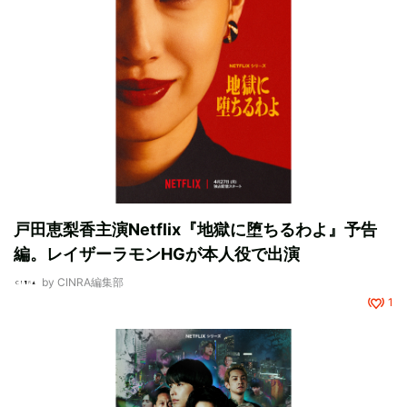
戸田恵梨香主演Netflix『地獄に堕ちるわよ』予告
編。レイザーラモンHGが本人役で出演
by
CINRA編集部
1