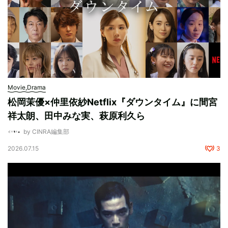
Movie,Drama
松岡茉優×仲里依紗Netflix『ダウンタイム』に間宮
祥太朗、田中みな実、萩原利久ら
by CINRA編集部
2026.07.15
3