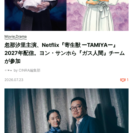
Movie,Drama
忽那汐里主演、Netflix『寄生獣 ーTAMIYAー』
2027年配信。ヨン・サンホら『ガス人間』チーム
が参加
by CINRA編集部
2026.07.23
1