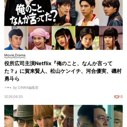
Movie,Drama
役所広司主演Netflix『俺のこと、なんか言って
た？』に賀来賢⼈、松⼭ケンイチ、河合優実、磯村
勇⽃ら
by CINRA編集部
2026.06.30
0