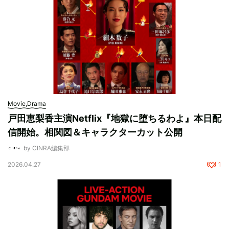
Movie,Drama
戸田恵梨香主演Netflix『地獄に堕ちるわよ』本日配
信開始。相関図＆キャラクターカット公開
by CINRA編集部
2026.04.27
1