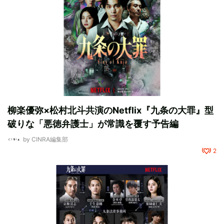
柳楽優弥×松村北斗共演のNetflix『九条の大罪』型
破りな「悪徳弁護士」が常識を覆す予告編
by
CINRA編集部
2