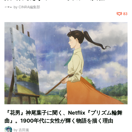
by
CINRA編集部
83
『花男』神尾葉子に聞く、Netflix『プリズム輪舞
曲』。1900年代に女性が輝く物語を描く理由
by
吉田薫