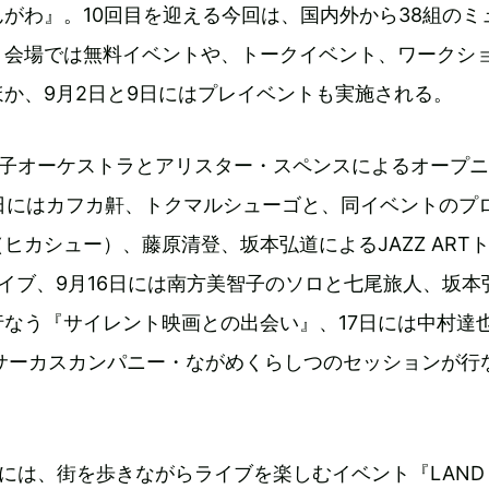
 せんがわ』。10回目を迎える今回は、国内外から38組の
。会場では無料イベントや、トークイベント、ワークシ
か、9月2日と9日にはプレイベントも実施される。
郷子オーケストラとアリスター・スペンスによるオープ
4日にはカフカ鼾、トクマルシューゴと、同イベントのプ
ヒカシュー）、藤原清登、坂本弘道によるJAZZ ART
イブ、9月16日には南方美智子のソロと七尾旅人、坂本
なう『サイレント映画との出会い』、17日には中村達
、サーカスカンパニー・ながめくらしつのセッションが行
日には、街を歩きながらライブを楽しむイベント『LAND 