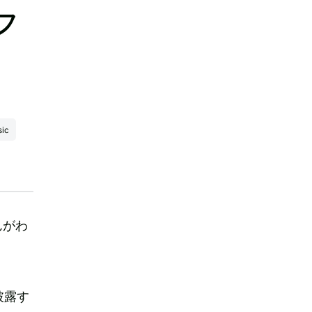
フ
ic
んがわ
披露す