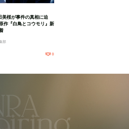
田美桜が事件の真相に迫
原作『白鳥とコウモリ』新
着
編集部
0