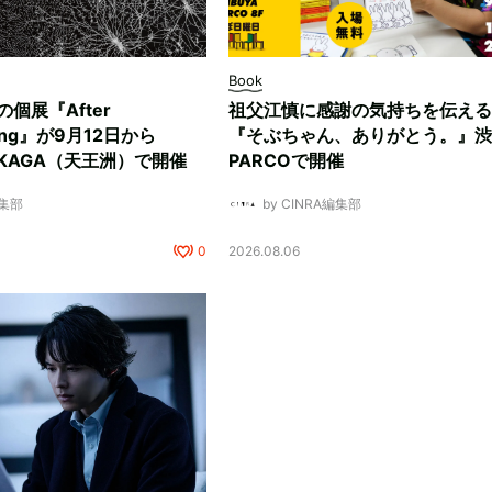
Book
ksの個展『After
祖父江慎に感謝の気持ちを伝える
ding』が9月12日から
『そぶちゃん、ありがとう。』渋
NUKAGA（天王洲）で開催
PARCOで開催
編集部
by CINRA編集部
0
2026.08.06