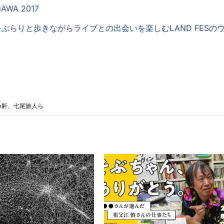
GAWA 2017
| 街をぶらりと歩きながらライブとの出会いを楽しむLAND FESの
フカ鼾、七尾旅人ら