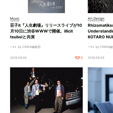
Music
Art,Design
荘子it『人生劇場』リリースライブが10
Rhizomati
月10日に渋谷WWWで開催。illicit
Understan
tsuboiと共演
KOTARO 
by CINRA編集部
by CINRA
2026.08.06
0
2026.08.06