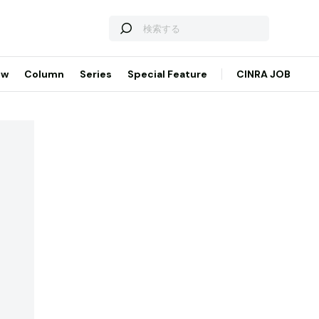
ew
Column
Series
Special Feature
CINRA JOB