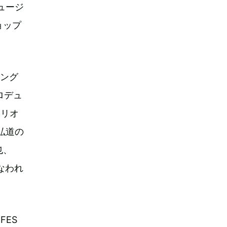
ミュージ
ョップ
ニング
ロデュ
トリオ
弘道の
也、
なわれ
FES