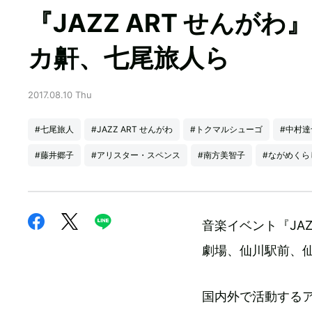
『JAZZ ART せん
カ鼾、七尾旅人ら
2017.08.10 Thu
#七尾旅人
#JAZZ ART せんがわ
#トクマルシューゴ
#中村達
#藤井郷子
#アリスター・スペンス
#南方美智子
#ながめくら
音楽イベント『JAZ
劇場、仙川駅前、
国内外で活動する