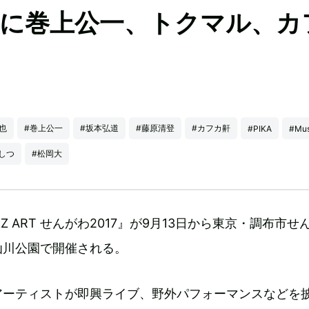
がわ』に巻上公一、トクマル、カ
也
#巻上公一
#坂本弘道
#藤原清登
#カフカ鼾
#PIKA
#Mus
しつ
#松岡大
Z ART せんがわ2017』が9月13日から東京・調布市せ
仙川公園で開催される。
アーティストが即興ライブ、野外パフォーマンスなどを