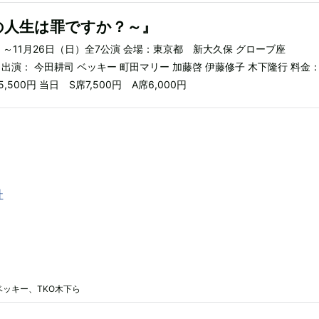
の人生は罪ですか？～』
水）～11月26日（日）全7公演 会場：東京都 新大久保 グローブ座
出演： 今田耕司 ベッキー 町田マリー 加藤啓 伊藤修子 木下隆行 料金：
,500円 当日 S席7,500円 A席6,000円
社
ッキー、TKO木下ら