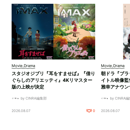
Movie,Drama
Movie,Drama
スタジオジブリ『耳をすませば』『借り
朝ドラ『ブラ
ぐらしのアリエッティ』4Kリマスター
イトル映像監
版の上映が決定
雅幸アナウン
by CINRA編集部
by CINRA
2026.08.07
0
2026.08.07