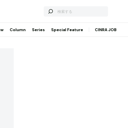
ew
Column
Series
Special Feature
CINRA JOB