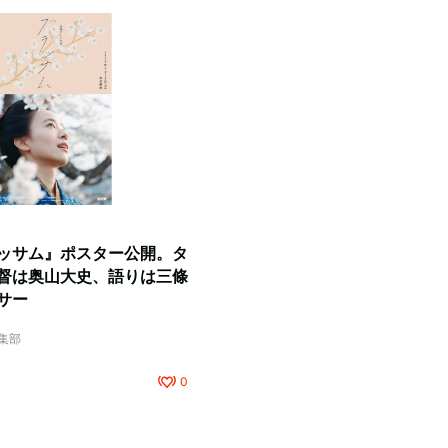
ッサム』ポスター公開。タ
督は奥山大史、語りは三條
サー
編集部
0