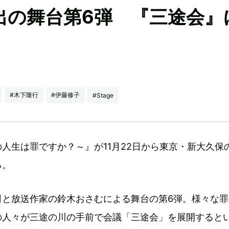
出の舞台第6弾 『三途会』
#木下隆行
#伊藤修子
#Stage
人生は罪ですか？～』が11月22日から東京・新大久保
る。
司と放送作家の鈴木おさむによる舞台の第6弾。様々な罪
の人々が三途の川の手前で会議「三途会」を展開すると