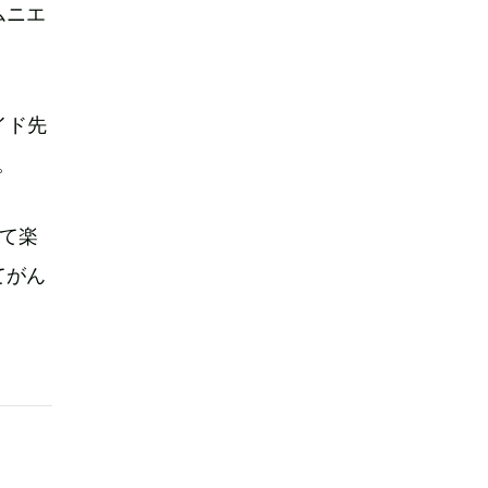
ムニエ
イド先
。
て楽
てがん