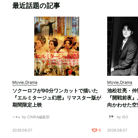
最近話題の記事
Movie,Drama
Movie,Drama
ソクーロフが90分ワンカットで描いた
池松壮亮・仲
『エルミタージュ幻想』リマスター版が
『開戦前夜』
期間限定上映
向かわせた空
by CINRA編集部
by ISO
2026.08.07
0
2026.08.07