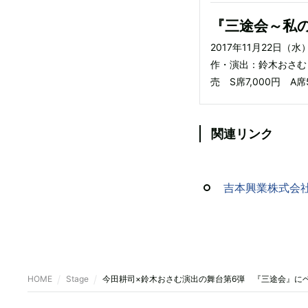
『三途会～私
2017年11月22日（
作・演出：鈴木おさむ 
売 S席7,000円 A席5
関連リンク
吉本興業株式会
HOME
Stage
今田耕司×鈴木おさむ演出の舞台第6弾 『三途会』にベ