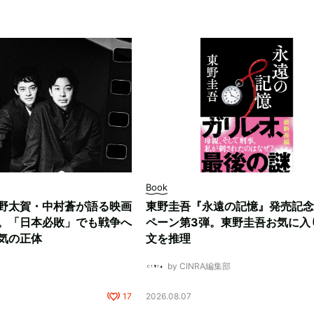
Book
野太賀・中村蒼が語る映画
東野圭吾『永遠の記憶』発売記念
。「日本必敗」でも戦争へ
ペーン第3弾。東野圭吾お気に入
気の正体
文を推理
by CINRA編集部
17
2026.08.07