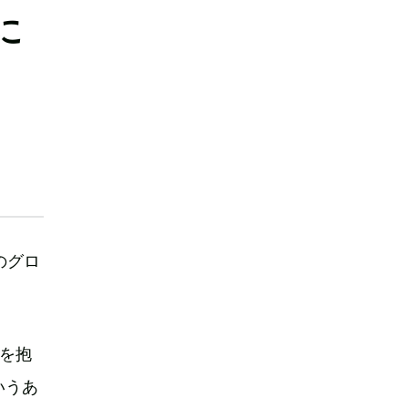
に
のグロ
を抱
いうあ