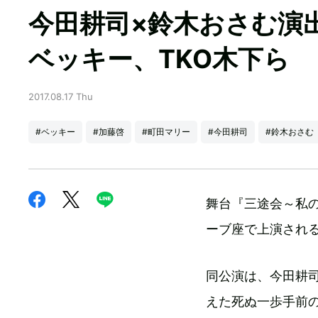
今田耕司×鈴木おさむ演
ベッキー、TKO木下ら
2017.08.17 Thu
#ベッキー
#加藤啓
#町田マリー
#今田耕司
#鈴木おさむ
舞台『三途会～私の
ーブ座で上演され
同公演は、今田耕
えた死ぬ一歩手前