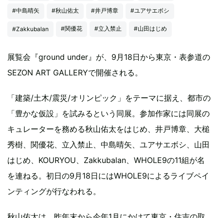
#中島晴矢
#秋山佑太
#井戸博章
#ユアサエボシ
#関優花
#立入禁止
#山田はじめ
#Zakkubalan
展覧会『ground under』が、9月18日から東京・表参道の
SEZON ART GALLERYで開催される。
「建築/土木/震災/オリンピック」をテーマに据え、都市の
「豊かな仮設」を試みるという同展。参加作家には同展の
キュレーターを務める秋山佑太をはじめ、井戸博章、大槌
秀樹、関優花、立入禁止、中島晴矢、ユアサエボシ、山田
はじめ、KOURYOU、Zakkubalan、WHOLE9の11組が名
を連ねる。初日の9月18日にはWHOLE9によるライブペイ
ンティングが行なわれる。
秋山佑太は、昨年末から今年1月にかけて東京・住吉の取