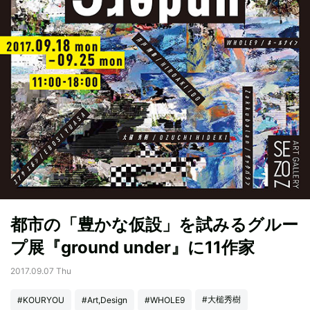
都市の「豊かな仮設」を試みるグルー
プ展『ground under』に11作家
2017.09.07 Thu
#大槌秀樹
#KOURYOU
#Art,Design
#WHOLE9