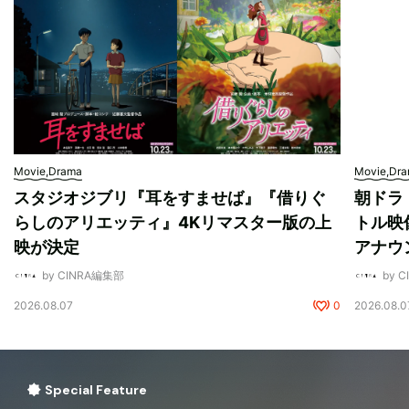
Movie,Drama
Movie,Dr
スタジオジブリ『耳をすませば』『借りぐ
朝ドラ
らしのアリエッティ』4Kリマスター版の上
トル映
映が決定
アナウ
by CINRA編集部
by 
2026.08.07
0
2026.08.0
Special Feature