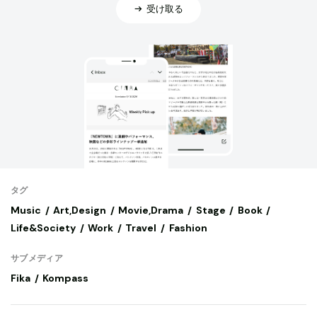
受け取る
タグ
Music
Art,Design
Movie,Drama
Stage
Book
Life&Society
Work
Travel
Fashion
サブメディア
Fika
Kompass