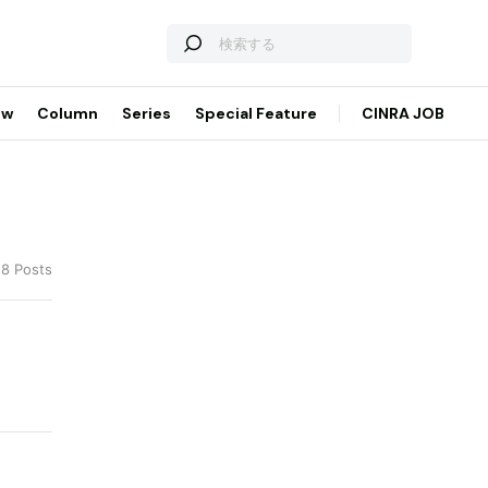
ew
Column
Series
Special Feature
CINRA JOB
18 Posts