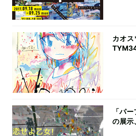
カオス
TYM
「パー
の展示