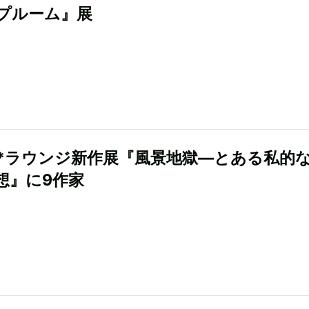
プルーム』展
*ラウンジ新作展『風景地獄―とある私的
想』に9作家