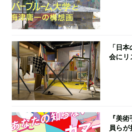
「日本
会にリ
『美術
員らが