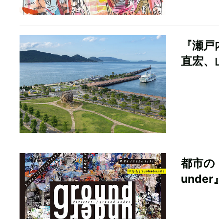
『瀬戸
直宏、
都市の
unde