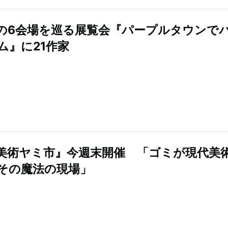
の6会場を巡る展覧会『パープルタウンで
ム』に21作家
美術ヤミ市』今週末開催 「ゴミが現代美
その魔法の現場」