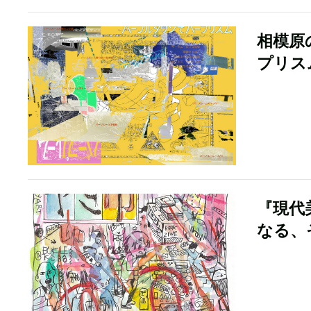
相模原
プリス
『現代
なる、