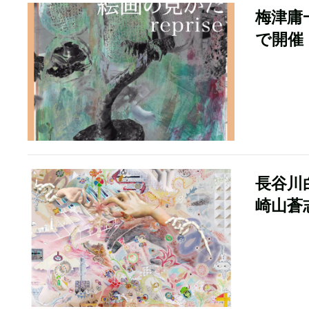
梅津庸
で開催
長谷川
崎山蒼