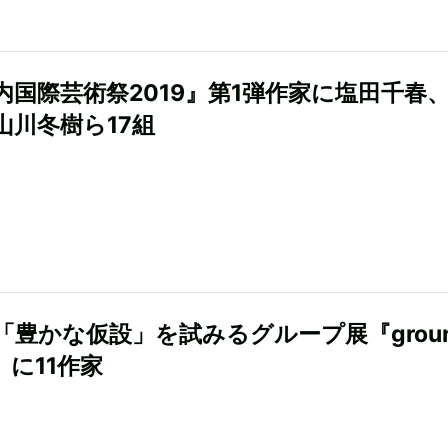
内国際芸術祭2019』第1弾作家に塩田千春
山川冬樹ら17組
「豊かな仮設」を試みるグループ展『grou
r』に11作家