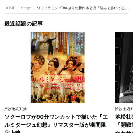
HOME
Stage
ワワフラミンゴ3年ぶりの新作本公演『脳みそ歩いてる』が1
最近話題の記事
Movie,Drama
Movie,Dr
ソクーロフが90分ワンカットで描いた『エ
池松壮
ルミタージュ幻想』リマスター版が期間限
『開戦
定上映
かわせ