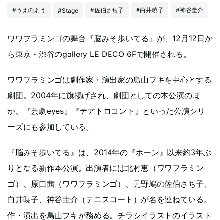
#うえのよう
#佐伯さち子
#白井暁子
#神谷圭介
#Stage
ワワフラミンゴの舞台『脳みそ歩いてる』が、12月12日か
ら東京・渋谷のgallery LE DECO 6Fで開催される。
ワワフラミンゴは劇作家・演出家の鳥山フキを中心とする
劇団。2004年に旗揚げされ、劇団としての本公演のほ
か、『芸劇eyes』『テアトロコント』といった公演シリ
ーズにも参加している。
『脳みそ歩いてる』は、2014年の『ホーン』以来約3年ぶ
りとなる新作本公演。出演者には北村恵（ワワフラミン
ゴ）、原口茜（ワワフラミンゴ）、元野鳩の佐伯さち子、
白井暁子、神谷圭介（テニスコート）が名を連ねている。
作・演出を鳥山フキが務める。チラシイラストのイラスト