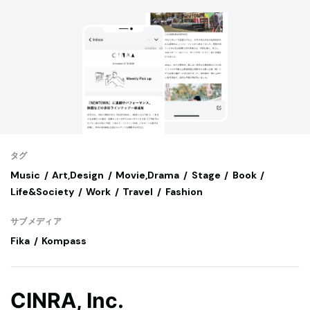
タグ
Music
Art,Design
Movie,Drama
Stage
Book
Life&Society
Work
Travel
Fashion
サブメディア
Fika
Kompass
CINRA, Inc.