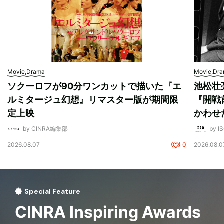
Movie,Drama
Movie,Dr
ソクーロフが90分ワンカットで描いた『エ
池松壮
ルミタージュ幻想』リマスター版が期間限
『開戦
定上映
かわせ
by CINRA編集部
by I
2026.08.07
0
2026.08.0
Special Feature
CINRA Inspiring Awards