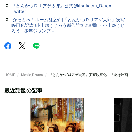
『とんかつＤＪアゲ太郎』公式(@tonkatsu_DJ)on |
Twitter
[かっとべ！ホーム乱之介]「とんかつＤＪアゲ太郎」実写
映画化記念!!小山ゆうじろう新作読切2連弾!! - 小山ゆうじ
ろう | 少年ジャンプ＋
HOME
Movie,Drama
『とんかつDJアゲ太郎』実写映画化 「次は映画館
最近話題の記事