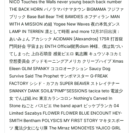
NICO Touches the Walls never young beach back number
THE BACK HORN パノラマパナマタウン BIGMAMA フジファ
ブリック Base Ball Bear THE BAWDIES ホフディラン MAN
WITH A MISSION め組 Yogee New Waves 夜の本気ダンス
LAMP IN TERREN 凛として時雨 and more 12月31日出演：
あいみょん アカシック ACIDMAN [Alexandros] 175R 打首獄
門同好会 宇宙まお ENTH Official髭男dism 神様、僕は気づい
てしまった 上白石萌音 感覚ピエロ 氣志團 キュウソネコカミ
空想委員会 グッドモーニングアメリカ クリープハイプ Xmas
Eileen GLIM SPANKY ココロオークション Saucy Dog
Survive Said The Prophet サンボマスター G-FREAK
FACTORY シシド・カフカ SUPER BEAVER ストレイテナー
SWANKY DANK SOIL&"PIMP"SESSIONS tacica teto 電波少
女 でんぱ組.inc 東京カランコロン Nothing's Carved In
Stone ねごと パスピエ the band apart ビッケブランカ 04
Limited Sazabys FLOWER FLOWER BLUE ENCOUNT HEY-
SMITH Bentham POLYSICS MY FIRST STORY マキタスポー
ツ 魔法少女になり隊 The Mirraz MONOEYES YAJICO GIRL