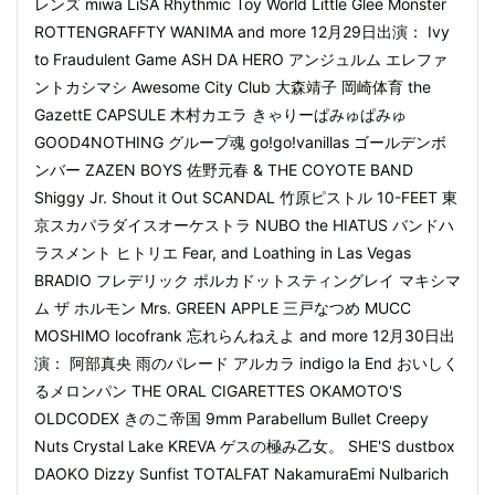
レンズ miwa LiSA Rhythmic Toy World Little Glee Monster
ROTTENGRAFFTY WANIMA and more 12月29日出演： Ivy
to Fraudulent Game ASH DA HERO アンジュルム エレファ
ントカシマシ Awesome City Club 大森靖子 岡崎体育 the
GazettE CAPSULE 木村カエラ きゃりーぱみゅぱみゅ
GOOD4NOTHING グループ魂 go!go!vanillas ゴールデンボ
ンバー ZAZEN BOYS 佐野元春 & THE COYOTE BAND
Shiggy Jr. Shout it Out SCANDAL 竹原ピストル 10-FEET 東
京スカパラダイスオーケストラ NUBO the HIATUS バンドハ
ラスメント ヒトリエ Fear, and Loathing in Las Vegas
BRADIO フレデリック ポルカドットスティングレイ マキシマ
ム ザ ホルモン Mrs. GREEN APPLE 三戸なつめ MUCC
MOSHIMO locofrank 忘れらんねえよ and more 12月30日出
演： 阿部真央 雨のパレード アルカラ indigo la End おいしく
るメロンパン THE ORAL CIGARETTES OKAMOTO'S
OLDCODEX きのこ帝国 9mm Parabellum Bullet Creepy
Nuts Crystal Lake KREVA ゲスの極み乙女。 SHE'S dustbox
DAOKO Dizzy Sunfist TOTALFAT NakamuraEmi Nulbarich