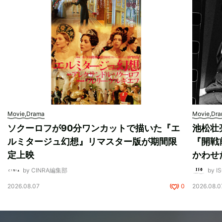
Movie,Drama
Movie,Dr
ソクーロフが90分ワンカットで描いた『エ
池松壮
ルミタージュ幻想』リマスター版が期間限
『開戦
定上映
かわせ
by CINRA編集部
by I
2026.08.07
0
2026.08.0