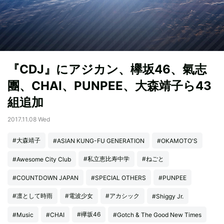
『CDJ』にアジカン、欅坂46、氣志
團、CHAI、PUNPEE、大森靖子ら43
組追加
2017.11.08 Wed
#大森靖子
#ASIAN KUNG-FU GENERATION
#OKAMOTO'S
#私立恵比寿中学
#ねごと
#Awesome City Club
#COUNTDOWN JAPAN
#SPECIAL OTHERS
#PUNPEE
#凛として時雨
#電波少女
#アカシック
#Shiggy Jr.
#欅坂46
#Music
#CHAI
#Gotch & The Good New Times