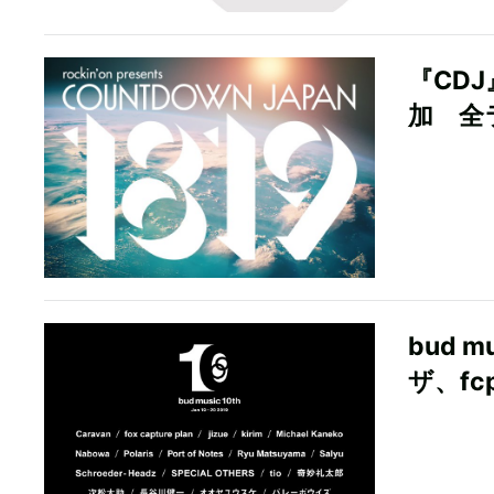
『CDJ
加 全
bud 
ザ、fc