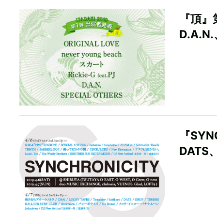
『頂』
D.A.N
『SYN
DAT