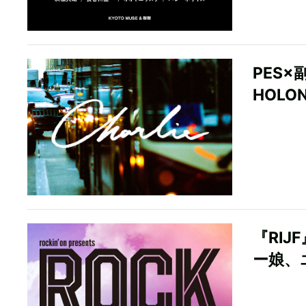
PES×
HOLO
『RIJ
ー娘、