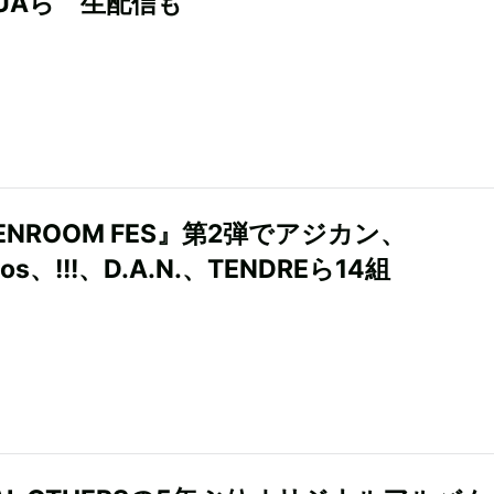
UAら 生配信も
ENROOM FES』第2弾でアジカン、
os、!!!、D.A.N.、TENDREら14組