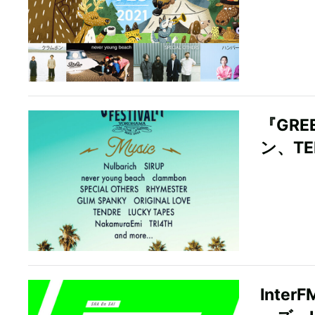
『GRE
ン、TE
Inte