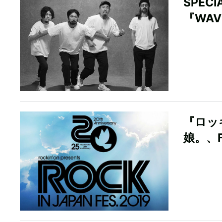
SPEC
『WA
『ロッ
娘。、F