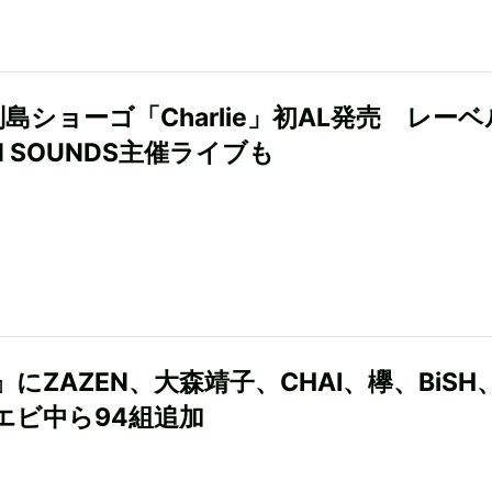
副島ショーゴ「Charlie」初AL発売 レーベ
N SOUNDS主催ライブも
F』にZAZEN、大森靖子、CHAI、欅、BiSH
エビ中ら94組追加