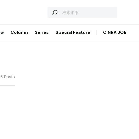
ew
Column
Series
Special Feature
CINRA JOB
95 Posts