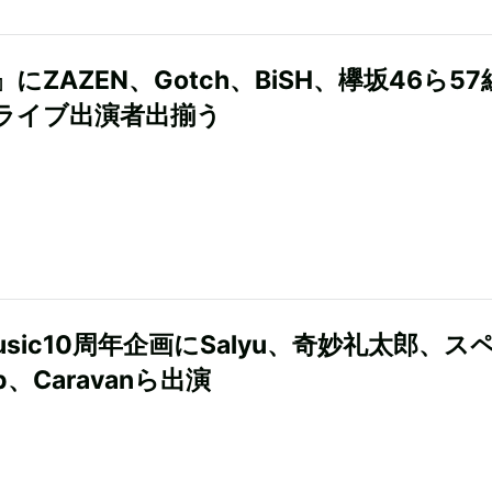
』にZAZEN、Gotch、BiSH、欅坂46ら5
ライブ出演者出揃う
music10周年企画にSalyu、奇妙礼太郎、ス
p、Caravanら出演