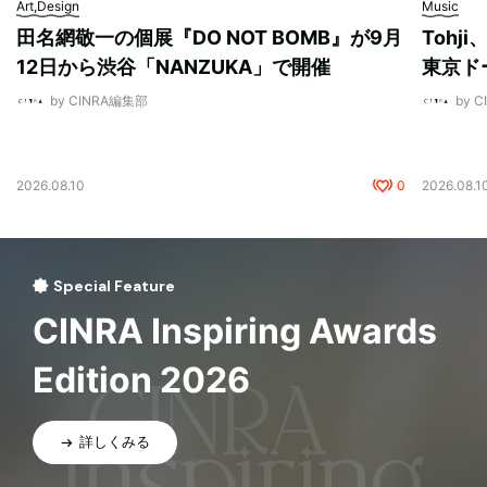
Art,Design
Music
田名網敬一の個展『DO NOT BOMB』が9月
Tohj
12日から渋谷「NANZUKA」で開催
東京ド
by CINRA編集部
by 
2026.08.10
0
2026.08.1
Special Feature
CINRA Inspiring Awards
Edition 2026
詳しくみる