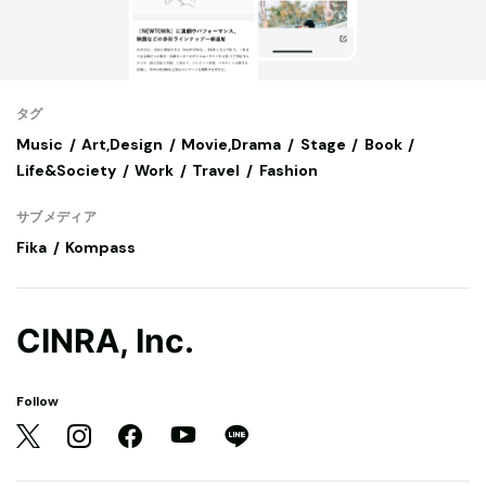
タグ
Music
Art,Design
Movie,Drama
Stage
Book
Life&Society
Work
Travel
Fashion
サブメディア
Fika
Kompass
CINRA, Inc.
Follow