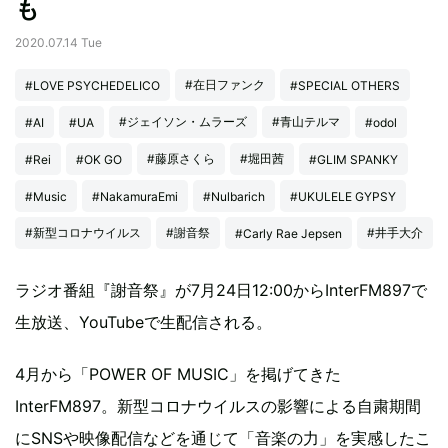
も
2020.07.14 Tue
#在日ファンク
#LOVE PSYCHEDELICO
#SPECIAL OTHERS
#ジェイソン・ムラーズ
#青山テルマ
#AI
#UA
#odol
#藤原さくら
#堀田茜
#Rei
#OK GO
#GLIM SPANKY
#Music
#NakamuraEmi
#Nulbarich
#UKULELE GYPSY
#新型コロナウイルス
#謝音祭
#井手大介
#Carly Rae Jepsen
ラジオ番組『謝音祭』が7月24日12:00からInterFM897で
生放送、YouTubeで生配信される。
4月から「POWER OF MUSIC」を掲げてきた
InterFM897。新型コロナウイルスの影響による自粛期間
にSNSや映像配信などを通じて「音楽の力」を実感したこ