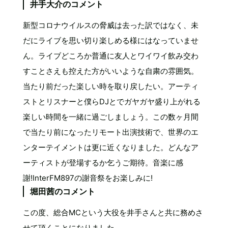
井手大介のコメント
新型コロナウイルスの脅威は去った訳ではなく、未
だにライブを思い切り楽しめる様にはなっていませ
ん。ライブどころか普通に友人とワイワイ飲み交わ
すことさえも控えた方がいいような自粛の雰囲気。
当たり前だった楽しい時を取り戻したい。アーティ
ストとリスナーと僕らDJとでガヤガヤ盛り上がれる
楽しい時間を一緒に過ごしましょう。この数ヶ月間
で当たり前になったリモート出演技術で、世界のエ
ンターテイメントは更に近くなりました。どんなア
ーティストが登場するか乞うご期待。音楽に感
謝!InterFM897の謝音祭をお楽しみに!
堀田茜のコメント
この度、総合MCという大役を井手さんと共に務めさ
せて頂くことになりました。