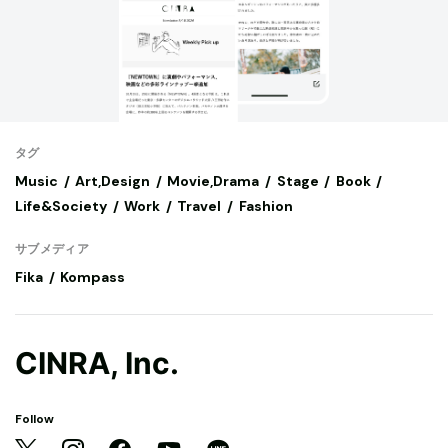
タグ
Music
Art,Design
Movie,Drama
Stage
Book
Life&Society
Work
Travel
Fashion
サブメディア
Fika
Kompass
CINRA, Inc.
Follow