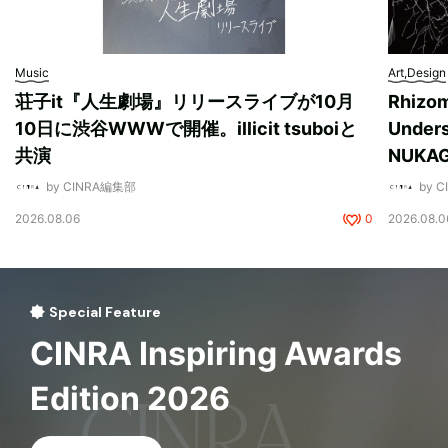
Music
Art,Design
荘子it『人生劇場』リリースライブが10月
Rhizo
10日に渋谷WWWで開催。illicit tsuboiと
Unde
共演
NUK
by CINRA編集部
by 
2026.08.06
0
2026.08.0
Special Feature
CINRA Inspiring Awards
Edition 2026