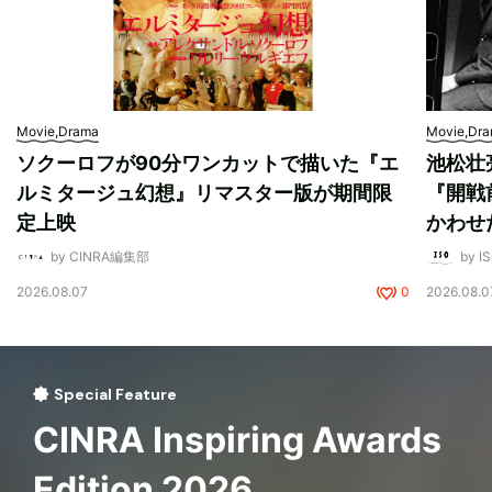
Movie,Drama
Movie,Dr
ソクーロフが90分ワンカットで描いた『エ
池松壮
ルミタージュ幻想』リマスター版が期間限
『開戦
定上映
かわせ
by CINRA編集部
by I
2026.08.07
0
2026.08.0
Special Feature
CINRA Inspiring Awards
Edition 2026