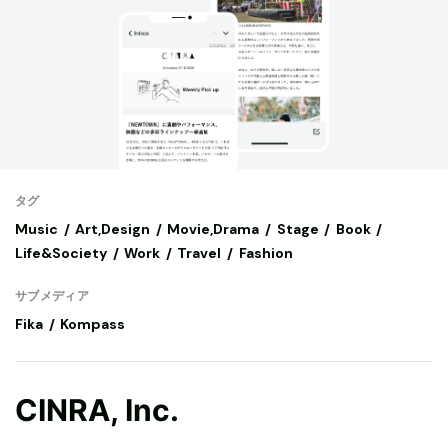
タグ
Music
Art,Design
Movie,Drama
Stage
Book
Life&Society
Work
Travel
Fashion
サブメディア
Fika
Kompass
CINRA, Inc.