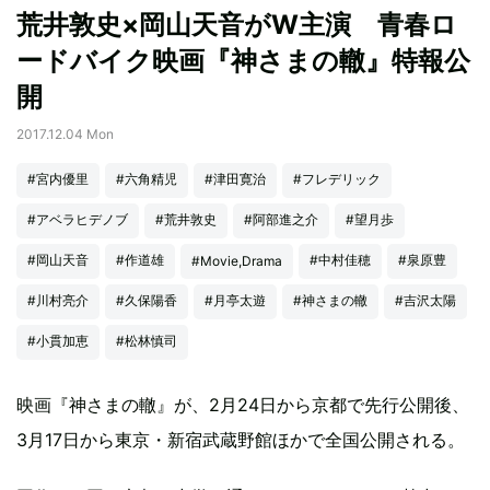
荒井敦史×岡山天音がW主演 青春ロ
ードバイク映画『神さまの轍』特報公
開
2017.12.04 Mon
#宮内優里
#六角精児
#津田寛治
#フレデリック
#アベラヒデノブ
#荒井敦史
#阿部進之介
#望月歩
#岡山天音
#作道雄
#中村佳穂
#泉原豊
#Movie,Drama
#川村亮介
#久保陽香
#月亭太遊
#神さまの轍
#吉沢太陽
#小貫加恵
#松林慎司
映画『神さまの轍』が、2月24日から京都で先行公開後、
3月17日から東京・新宿武蔵野館ほかで全国公開される。