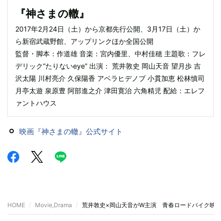
『神さまの轍』
2017年2月24日（土）から京都先行公開、3月17日（土）か
ら新宿武蔵野館、アップリンクほか全国公開
監督・脚本：作道雄 音楽：宮内優里、中村佳穂 主題歌：フレ
デリック“たりないeye” 出演： 荒井敦史 岡山天音 望月歩 吉
沢太陽 川村亮介 久保陽香 アベラヒデノブ 小貫加恵 松林慎司
月亭太遊 泉原豊 阿部進之介 津田寛治 六角精児 配給：エレフ
ァントハウス
映画『神さまの轍』公式サイト
HOME
Movie,Drama
荒井敦史×岡山天音がW主演 青春ロードバイク映