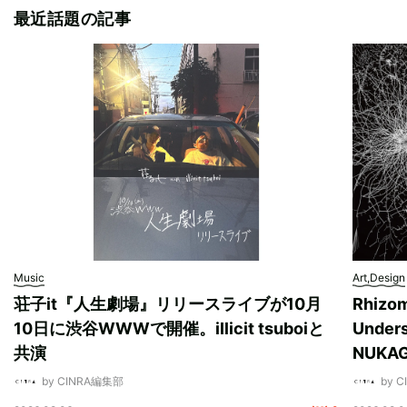
最近話題の記事
Music
Art,Design
荘子it『人生劇場』リリースライブが10月
Rhizo
10日に渋谷WWWで開催。illicit tsuboiと
Unde
共演
NUK
by CINRA編集部
by 