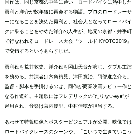
同作は、同じ京都の中学に通い、ロードバイクに熱中した
勇利と洋介が数年後に再会する物語。プロのロードレーサ
ーになることを決めた勇利と、社会人となってロードバイ
クに乗ることをやめた洋介の人生が、地元の京都・井手町
で行なわれるロードレース大会『ツールド KYOTO2019』
で交錯するというあらすじだ。
勇利役を荒井敦史、洋介役を岡山天音が演じ、ダブル主演
を務める。共演者は六角精児、津田寛治、阿部進之介ら。
監督・脚本を手掛けるのは、同作が商業映画デビュー作と
なる作道雄。主題歌にはフレデリックの“たりないeye”が
起用され、音楽は宮内優里、中村佳穂が担当する。
あわせて特報映像とポスタービジュアルが公開。映像では
ロードバイクレースのシーンや、「こいつで生きていこう