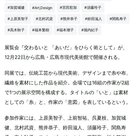
#加賀城健
#宮田彩加
#須藤玲子
#Art,Design
#上原美智子
#北村武資
#熊井恭子
#鈴田滋人
#関島寿子
#高木秋子
#福本繁樹
#福本潮子
#堀内紀子
展覧会『交わるいと 「あいだ」をひらく術として』が、
12月22日から広島・広島市現代美術館で開催される。
同展では、伝統工芸から現代美術、デザインまで糸や布、
繊維を素材にした作品を紹介。会場では16組の作家が2組
で1つの展示空間を構成する。タイトルの「いと」は素材
としての「糸」と、作家の「意図」を表しているという。
参加作家には、上原美智子、上前智祐、呉夏枝、加賀城
健、北村武資、熊井恭子、鈴田滋人、須藤玲子、関島寿