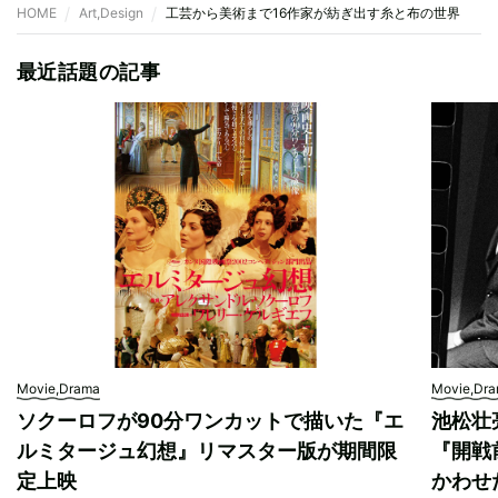
HOME
Art,Design
工芸から美術まで16作家が紡ぎ出す糸と布の世界 『
最近話題の記事
Movie,Drama
Movie,Dr
ソクーロフが90分ワンカットで描いた『エ
池松壮
ルミタージュ幻想』リマスター版が期間限
『開戦
定上映
かわせ