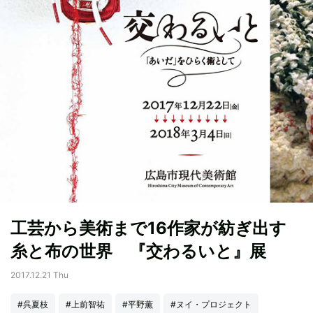
工芸から美術まで16作家が紡ぎ出す
糸と布の世界 『交わるいと』展
2017.12.21 Thu
#呉夏枝
#上前智祐
#平野薫
#ヌイ・プロジェクト