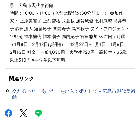
県 広島市現代美術館
時間：10:00～17:00（入館は閉館の30分前まで） 参加作
家： 上原美智子 上前智祐 呉夏枝 加賀城健 北村武資 熊井恭
子 鈴田滋人 須藤玲子 関島寿子 高木秋子 ヌイ・プロジェクト
平野薫 福本繁樹 福本潮子 堀内紀子 宮田彩加 休館日：月曜
（1月8日、2月12日は開館）、12月27日～1月1日、1月9日、
2月13日 料金：一般1,030円 大学生720円 高校生・65歳
以上510円 ※中学生以下無料
関連リンク
交わるいと 「あいだ」をひらく術として - 広島市現代美術
館