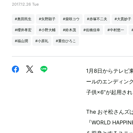
2017.12.26 Tue
#奥田民生
#矢野顕子
#柴咲コウ
#赤塚不二夫
#大貫妙子
#櫻井孝宏
#小野大輔
#鈴木茂
#佐橋佳幸
#中村悠一
#福山潤
#小原礼
#重住ひろこ
1月8日からテレビ
ールのエンディングテ
子供×6”が起用さ
The おそ松さん
『WORLD HAPP