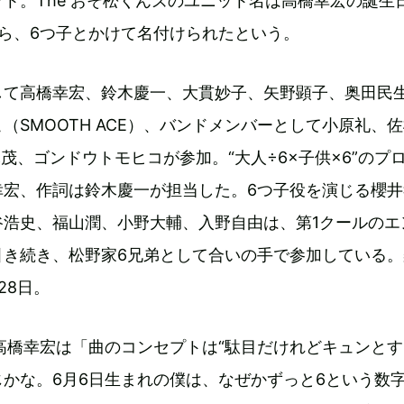
ト。The おそ松くんズのユニット名は高橋幸宏の誕生
ら、6つ子とかけて名付けられたという。
して高橋幸宏、鈴木慶一、大貫妙子、矢野顕子、奥田民
（SMOOTH ACE）、バンドメンバーとして小原礼、
鈴木茂、ゴンドウトモヒコが参加。“大人÷6×子供×6”のプ
幸宏、作詞は鈴木慶一が担当した。6つ子役を演じる櫻井
谷浩史、福山潤、小野大輔、入野自由は、第1クールのエ
引き続き、松野家6兄弟として合いの手で参加している。
28日。
高橋幸宏は「曲のコンセプトは“駄目だけれどキュンと
じかな。6月6日生まれの僕は、なぜかずっと6という数