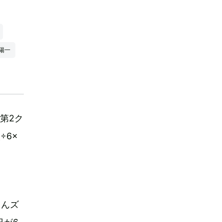
陽一
第2ク
÷6×
くんズ