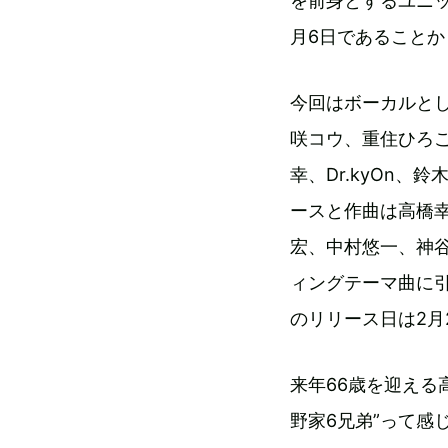
を前身とするユニッ
月6日であることか
今回はボーカルと
咲コウ、重住ひろこ
幸、Dr.kyOn、
ースと作曲は高橋
宏、中村悠一、神
ィングテーマ曲に
のリリース日は2月
来年66歳を迎える
野家6兄弟”って感