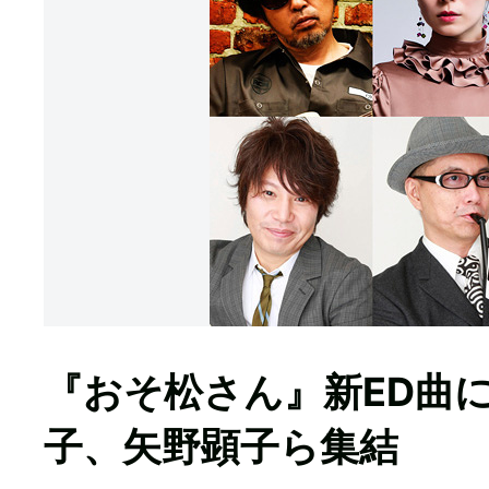
『おそ松さん』新ED曲
子、矢野顕子ら集結