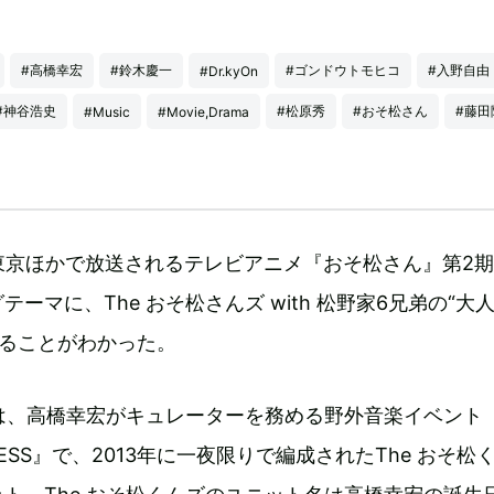
#高橋幸宏
#鈴木慶一
#ゴンドウトモヒコ
#入野自由
#Dr.kyOn
#神谷浩史
#松原秀
#おそ松さん
#藤田
#Music
#Movie,Drama
東京ほかで放送されるテレビアニメ『おそ松さん』第2期
ーマに、The おそ松さんズ with 松野家6兄弟の“大人
れることがわかった。
ズは、高橋幸宏がキュレーターを務める野外音楽イベント
INESS』で、2013年に一夜限りで編成されたThe おそ松