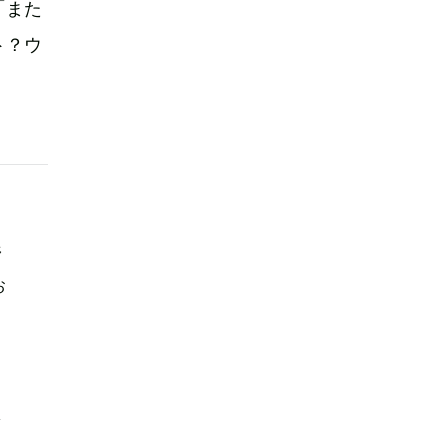
「また
ト？ウ
野
お
駄