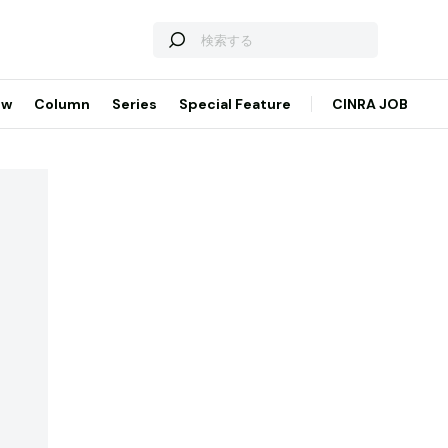
ew
Column
Series
Special Feature
CINRA JOB