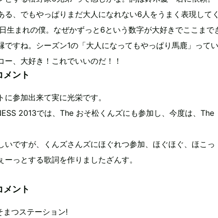
ある、でもやっぱりまだ大人になれない6人をうまく表現して
6日生まれの僕。なぜかずっと6という数字が大好きでここまで
縁ですね。シーズン1の「大人になってもやっぱり馬鹿」って
コー、大好き！これでいいのだ！！
コメント
トに参加出来て実に光栄です。
PINESS 2013では、The おそ松くんズにも参加し、今度は、The
しいですが、くんズさんズにほぐれつ参加、ほぐほぐ、ほこっ
ぇーっとする歌詞を作りましたざんす。
。
コメント
そまつステーション!