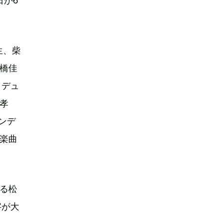
日が6
生、柴
佐橋佳
ロデュ
孝
ンデ
楽曲
する松
字が大