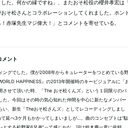
ました。何かの縁ですね」、またおそ松役の櫻井孝宏は
がおそ松さんとコラボレーションしてくれました。ホン
ベ！赤塚先生マジ偉大！」とコメントを寄せている。
コメント
ィングでした。僕が2008年からキュレーターをつとめている
ORLD HAPPINESS』の2013年開催時のキービジュアルに「
用させて頂いた時、「The おそ松くんズ」という１回限りのバ
した。今回はその時の気心知れた仲間を中心に新たなメンバー
らい、新生「Theおそ松さんズ」としてレコーディングしまし
めて延べ3ケ月もかかってしまいましが…。曲のコンセプトは“
ンとする松野家6兄弟”って感じかな。詞は鈴木慶一君に依頼。