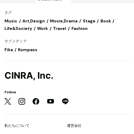
タグ
Music
Art,Design
Movie,Drama
Stage
Book
Life&Society
Work
Travel
Fashion
サブメディア
Fika
Kompass
CINRA, Inc.
Follow
私たちについて
運営会社