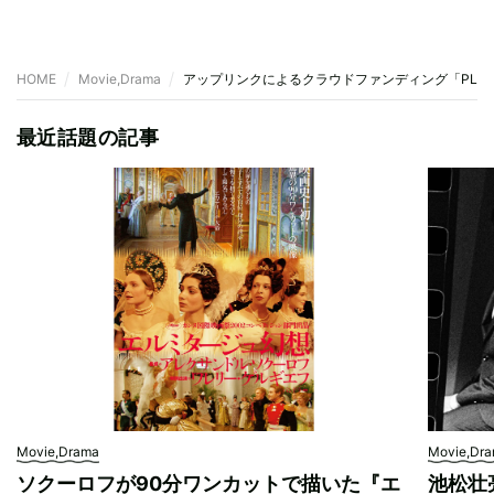
HOME
Movie,Drama
アップリンクによるクラウドファンディング「PLAN
最近話題の記事
Movie,Drama
Movie,Dr
ソクーロフが90分ワンカットで描いた『エ
池松壮