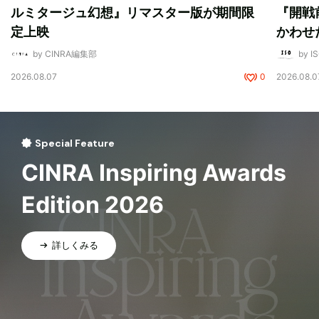
ルミタージュ幻想』リマスター版が期間限
『開戦
定上映
かわせ
by CINRA編集部
by I
2026.08.07
0
2026.08.0
Special Feature
CINRA Inspiring Awards
Edition 2026
詳しくみる