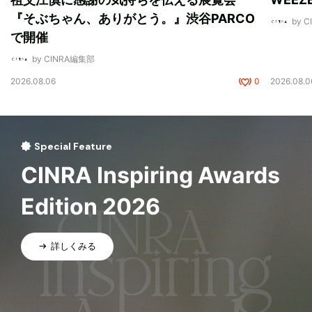
『そぶちゃん、ありがとう。』渋谷PARCO
by 
で開催
by CINRA編集部
2026.08.06
0
2026.08.0
Special Feature
CINRA Inspiring Awards
Edition 2026
詳しくみる