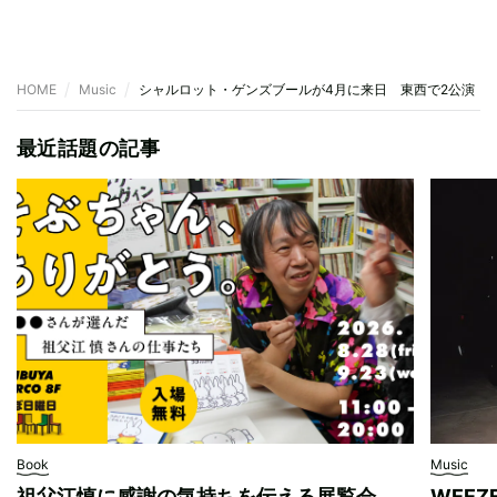
HOME
Music
シャルロット・ゲンズブールが4月に来日 東西で2公演
最近話題の記事
Book
Music
祖父江慎に感謝の気持ちを伝える展覧会
WEE